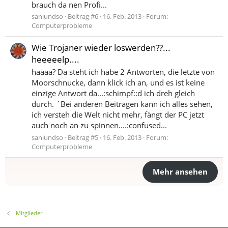
brauch da nen Profi...
saniundso
Beitrag #6
16. Feb. 2013
Forum:
Computerprobleme
Wie Trojaner wieder loswerden??...
heeeeelp....
hääää? Da steht ich habe 2 Antworten, die letzte von
Moorschnucke, dann klick ich an, und es ist keine
einzige Antwort da...:schimpf::d ich dreh gleich
durch. ´Bei anderen Beiträgen kann ich alles sehen,
ich versteh die Welt nicht mehr, fängt der PC jetzt
auch noch an zu spinnen....:confused...
saniundso
Beitrag #5
16. Feb. 2013
Forum:
Computerprobleme
Mehr ansehen
Mitglieder