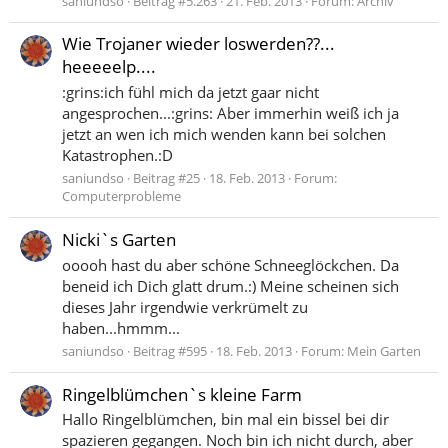
saniundso
Beitrag #5.263
21. Feb. 2013
Forum:
Archiv
Wie Trojaner wieder loswerden??...
heeeeelp....
:grins:ich fühl mich da jetzt gaar nicht
angesprochen...:grins: Aber immerhin weiß ich ja
jetzt an wen ich mich wenden kann bei solchen
Katastrophen.:D
saniundso
Beitrag #25
18. Feb. 2013
Forum:
Computerprobleme
Nicki`s Garten
ooooh hast du aber schöne Schneeglöckchen. Da
beneid ich Dich glatt drum.:) Meine scheinen sich
dieses Jahr irgendwie verkrümelt zu
haben...hmmm...
saniundso
Beitrag #595
18. Feb. 2013
Forum:
Mein Garten
Ringelblümchen`s kleine Farm
Hallo Ringelblümchen, bin mal ein bissel bei dir
spazieren gegangen. Noch bin ich nicht durch, aber