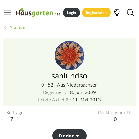
Login
Registrieren
Mitglieder
saniundso
0
·
52
·
Aus
Niedersachsen
Registriert
18. Juni 2009
Letzte Aktivität
11. Mai 2013
Beiträge
Reaktionspunkte
711
0
Finden