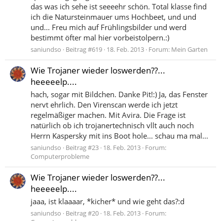
das was ich sehe ist seeeehr schön. Total klasse find
ich die Natursteinmauer ums Hochbeet, und und
und... Freu mich auf Frühlingsbilder und werd
bestimmt öfter mal hier vorbeistolpern.:)
saniundso
Beitrag #619
18. Feb. 2013
Forum:
Mein Garten
Wie Trojaner wieder loswerden??...
heeeeelp....
hach, sogar mit Bildchen. Danke Pit!:) Ja, das Fenster
nervt ehrlich. Den Virenscan werde ich jetzt
regelmäßiger machen. Mit Avira. Die Frage ist
natürlich ob ich trojanertechnisch vllt auch noch
Herrn Kaspersky mit ins Boot hole... schau ma mal...
saniundso
Beitrag #23
18. Feb. 2013
Forum:
Computerprobleme
Wie Trojaner wieder loswerden??...
heeeeelp....
jaaa, ist klaaaar, *kicher* und wie geht das?:d
saniundso
Beitrag #20
18. Feb. 2013
Forum: