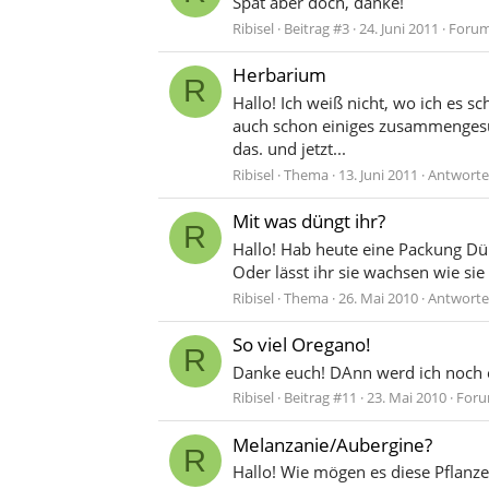
Spät aber doch, danke!
Ribisel
Beitrag #3
24. Juni 2011
Foru
Herbarium
R
Hallo! Ich weiß nicht, wo ich es s
auch schon einiges zusammengesuch
das. und jetzt...
Ribisel
Thema
13. Juni 2011
Antworte
Mit was düngt ihr?
R
Hallo! Hab heute eine Packung D
Oder lässt ihr sie wachsen wie sie
Ribisel
Thema
26. Mai 2010
Antworte
So viel Oregano!
R
Danke euch! DAnn werd ich noch e
Ribisel
Beitrag #11
23. Mai 2010
For
Melanzanie/Aubergine?
R
Hallo! Wie mögen es diese Pflanze