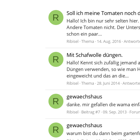
Soll ich meine Tomaten noch 
R
Hallo! Ich bin nur sehr selten hi
Andere Tomaten nicht. Der Untersc
schon ein paar...
Ribisel
Thema
14. Aug. 2016
Antworte
Mit Schafwolle düngen.
R
Hallo! Kennt sich zufällig jemand
Düngen verwenden, so wie man Ho
eingeweicht und das an die...
Ribisel
Thema
28. Juni 2014
Antworte
gewaechshaus
R
danke. mir gefallen die wama einf
Ribisel
Beitrag #7
09. Sep. 2013
Foru
gewaechshaus
R
warum bist du dann beim garten