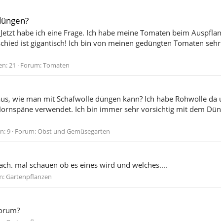
düngen?
er. Jetzt habe ich eine Frage. Ich habe meine Tomaten beim Auspf
hied ist gigantisch! Ich bin von meinen gedüngten Tomaten sehr b
n: 21
Forum:
Tomaten
 aus, wie man mit Schafwolle düngen kann? Ich habe Rohwolle da 
rnspäne verwendet. Ich bin immer sehr vorsichtig mit dem Düng
n: 9
Forum:
Obst und Gemüsegarten
ach. mal schauen ob es eines wird und welches....
m:
Gartenpflanzen
forum?