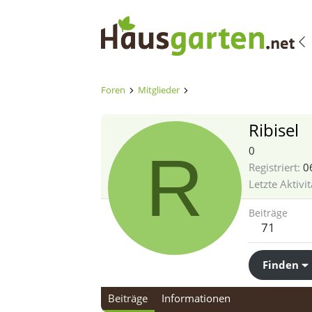
Foren
Mitglieder
Ribisel
R
0
Registriert
0
Letzte Aktivit
Beiträge
71
Finden
Beiträge
Informationen