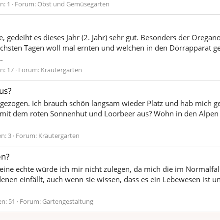
n: 1
Forum:
Obst und Gemüsegarten
, gedeiht es dieses Jahr (2. Jahr) sehr gut. Besonders der Oregan
chsten Tagen woll mal ernten und welchen in den Dörrapparat g
.
n: 17
Forum:
Kräutergarten
us?
gezogen. Ich brauch schön langsam wieder Platz und hab mich gef
s mit dem roten Sonnenhut und Loorbeer aus? Wohn in den Alpen u
n: 3
Forum:
Kräutergarten
en?
r eine echte würde ich mir nicht zulegen, da mich die im Normalfa
enen einfällt, auch wenn sie wissen, dass es ein Lebewesen ist 
n: 51
Forum:
Gartengestaltung