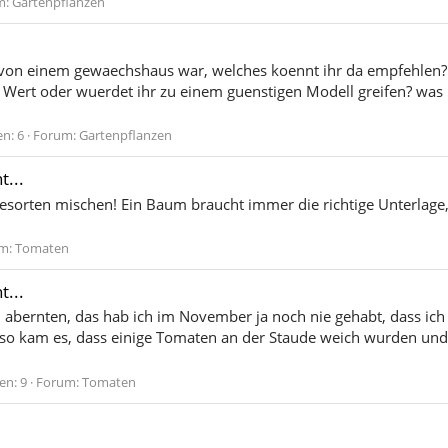
m:
Gartenpflanzen
m von einem gewaechshaus war, welches koennt ihr da empfehlen?
das Wert oder wuerdet ihr zu einem guenstigen Modell greifen? wa
n: 6
Forum:
Gartenpflanzen
...
orten mischen! Ein Baum braucht immer die richtige Unterlage, j
m:
Tomaten
...
 abernten, das hab ich im November ja noch nie gehabt, dass ic
d so kam es, dass einige Tomaten an der Staude weich wurden und d
en: 9
Forum:
Tomaten