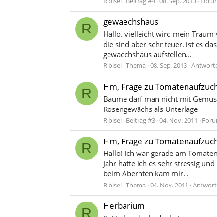
Ribisel
Beitrag #4
08. Sep. 2013
Foru
gewaechshaus
R
Hallo. vielleicht wird mein Trau
die sind aber sehr teuer. ist es 
gewaechshaus aufstellen...
Ribisel
Thema
08. Sep. 2013
Antworte
Hm, Frage zu Tomatenaufzucht
R
Bäume darf man nicht mit Gemüses
Rosengewächs als Unterlage
Ribisel
Beitrag #3
04. Nov. 2011
Foru
Hm, Frage zu Tomatenaufzucht
R
Hallo! Ich war gerade am Tomaten
Jahr hatte ich es sehr stressig un
beim Abernten kam mir...
Ribisel
Thema
04. Nov. 2011
Antwort
Herbarium
R