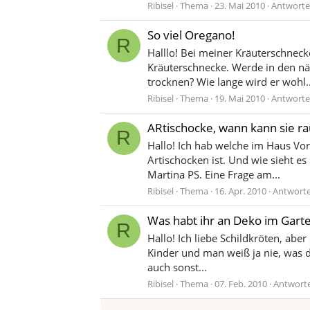
Ribisel
Thema
23. Mai 2010
Antworte
So viel Oregano!
R
Halllo! Bei meiner Kräuterschnecke
Kräuterschnecke. Werde in den nä
trocknen? Wie lange wird er wohl..
Ribisel
Thema
19. Mai 2010
Antworte
ARtischocke, wann kann sie ra
R
Hallo! Ich hab welche im Haus Vor
Artischocken ist. Und wie sieht e
Martina PS. Eine Frage am...
Ribisel
Thema
16. Apr. 2010
Antworte
Was habt ihr an Deko im Gart
R
Hallo! Ich liebe Schildkröten, abe
Kinder und man weiß ja nie, was d
auch sonst...
Ribisel
Thema
07. Feb. 2010
Antworte