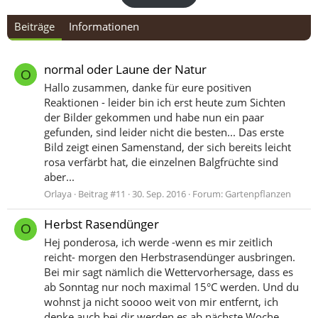
Beiträge
Informationen
normal oder Laune der Natur
O
Hallo zusammen, danke für eure positiven
Reaktionen - leider bin ich erst heute zum Sichten
der Bilder gekommen und habe nun ein paar
gefunden, sind leider nicht die besten... Das erste
Bild zeigt einen Samenstand, der sich bereits leicht
rosa verfärbt hat, die einzelnen Balgfrüchte sind
aber...
Orlaya
Beitrag #11
30. Sep. 2016
Forum:
Gartenpflanzen
Herbst Rasendünger
O
Hej ponderosa, ich werde -wenn es mir zeitlich
reicht- morgen den Herbstrasendünger ausbringen.
Bei mir sagt nämlich die Wettervorhersage, dass es
ab Sonntag nur noch maximal 15°C werden. Und du
wohnst ja nicht soooo weit von mir entfernt, ich
denke auch bei dir werden es ab nächste Woche