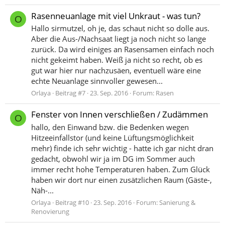
Rasenneuanlage mit viel Unkraut - was tun?
O
Hallo sirmutzel, oh je, das schaut nicht so dolle aus.
Aber die Aus-/Nachsaat liegt ja noch nicht so lange
zurück. Da wird einiges an Rasensamen einfach noch
nicht gekeimt haben. Weiß ja nicht so recht, ob es
gut war hier nur nachzusäen, eventuell wäre eine
echte Neuanlage sinnvoller gewesen...
Orlaya
Beitrag #7
23. Sep. 2016
Forum:
Rasen
Fenster von Innen verschließen / Zudämmen
O
hallo, den Einwand bzw. die Bedenken wegen
Hitzeeinfallstor (und keine Lüftungsmöglichkeit
mehr) finde ich sehr wichtig - hatte ich gar nicht dran
gedacht, obwohl wir ja im DG im Sommer auch
immer recht hohe Temperaturen haben. Zum Glück
haben wir dort nur einen zusätzlichen Raum (Gäste-,
Näh-...
Orlaya
Beitrag #10
23. Sep. 2016
Forum:
Sanierung &
Renovierung