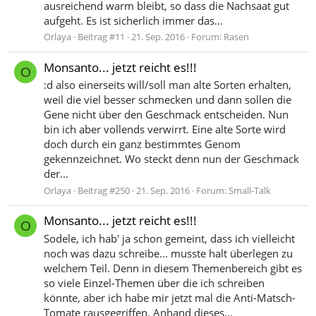
ausreichend warm bleibt, so dass die Nachsaat gut
aufgeht. Es ist sicherlich immer das...
Orlaya
Beitrag #11
21. Sep. 2016
Forum:
Rasen
Monsanto... jetzt reicht es!!!
O
:d also einerseits will/soll man alte Sorten erhalten,
weil die viel besser schmecken und dann sollen die
Gene nicht über den Geschmack entscheiden. Nun
bin ich aber vollends verwirrt. Eine alte Sorte wird
doch durch ein ganz bestimmtes Genom
gekennzeichnet. Wo steckt denn nun der Geschmack
der...
Orlaya
Beitrag #250
21. Sep. 2016
Forum:
Small-Talk
Monsanto... jetzt reicht es!!!
O
Sodele, ich hab' ja schon gemeint, dass ich vielleicht
noch was dazu schreibe... musste halt überlegen zu
welchem Teil. Denn in diesem Themenbereich gibt es
so viele Einzel-Themen über die ich schreiben
könnte, aber ich habe mir jetzt mal die Anti-Matsch-
Tomate rausgegriffen. Anhand dieses...