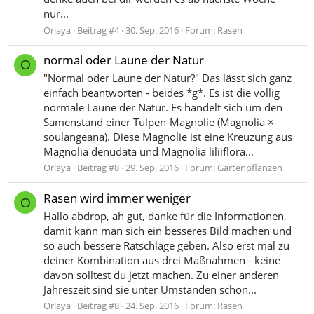
nur...
Orlaya
Beitrag #4
30. Sep. 2016
Forum:
Rasen
normal oder Laune der Natur
O
"Normal oder Laune der Natur?" Das lässt sich ganz
einfach beantworten - beides *g*. Es ist die völlig
normale Laune der Natur. Es handelt sich um den
Samenstand einer Tulpen-Magnolie (Magnolia ×
soulangeana). Diese Magnolie ist eine Kreuzung aus
Magnolia denudata und Magnolia liliiflora...
Orlaya
Beitrag #8
29. Sep. 2016
Forum:
Gartenpflanzen
Rasen wird immer weniger
O
Hallo abdrop, ah gut, danke für die Informationen,
damit kann man sich ein besseres Bild machen und
so auch bessere Ratschläge geben. Also erst mal zu
deiner Kombination aus drei Maßnahmen - keine
davon solltest du jetzt machen. Zu einer anderen
Jahreszeit sind sie unter Umständen schon...
Orlaya
Beitrag #8
24. Sep. 2016
Forum:
Rasen