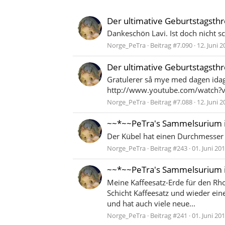
Der ultimative Geburtstagsth
Dankeschön Lavi. Ist doch nicht s
Norge_PeTra
Beitrag #7.090
12. Juni 2
Der ultimative Geburtstagsth
Gratulerer så mye med dagen idag,
http://www.youtube.com/watch?v=L
Norge_PeTra
Beitrag #7.088
12. Juni 2
~~*~~PeTra's Sammelsurium 
Der Kübel hat einen Durchmesser vo
Norge_PeTra
Beitrag #243
01. Juni 20
~~*~~PeTra's Sammelsurium 
Meine Kaffeesatz-Erde für den Rho
Schicht Kaffeesatz und wieder ein
und hat auch viele neue...
Norge_PeTra
Beitrag #241
01. Juni 20