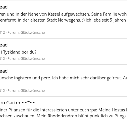
read
en und in der Nähe von Kassel aufgewachsen. Seine Familie wohnt n
fernt, in der ältesten Stadt Norwegens. ;) Ich lebe seit 5 Jahren
012
Forum:
Glückwünsche
read
i Tyskland bor du?
012
Forum:
Glückwünsche
read
ünsche ingistern und pere. Ich habe mich sehr darüber gefreut. A
012
Forum:
Glückwünsche
im Garten~~*~~
ner Pflanzen für die Interessierten unter euch :pa: Meine Hostas 
hsen zuschauen. Mein Rhododendron blüht pünktlich zu Pfingste