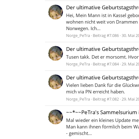
Der ultimative Geburtstagsth
Hei, Mein Mann ist in Kassel gebor
wohnen nicht weit von Drammen ent
Norwegen. Ich...
Norge_PeTra
Beitrag #7.086
30. Mai 2
Der ultimative Geburtstagsth
Tusen takk. Det er morsomt. Hvor 
Norge_PeTra
Beitrag #7.084
29. Mai 2
Der ultimative Geburtstagsth
Vielen lieben Dank für die Glückw
mich via PN erreicht haben.
Norge_PeTra
Beitrag #7.082
29. Mai 2
~~*~~PeTra's Sammelsurium 
Mal wieder ein kleines Update mei
Man kann ihnen förmlich beim Wac
- gemischt...