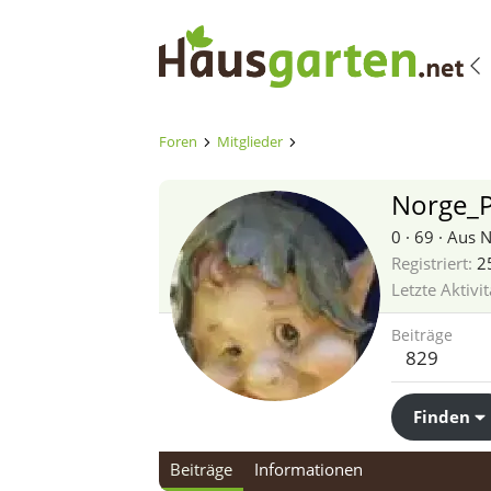
Foren
Mitglieder
Norge_P
0
·
69
·
Aus
N
Registriert
2
Letzte Aktivit
Beiträge
829
Finden
Beiträge
Informationen