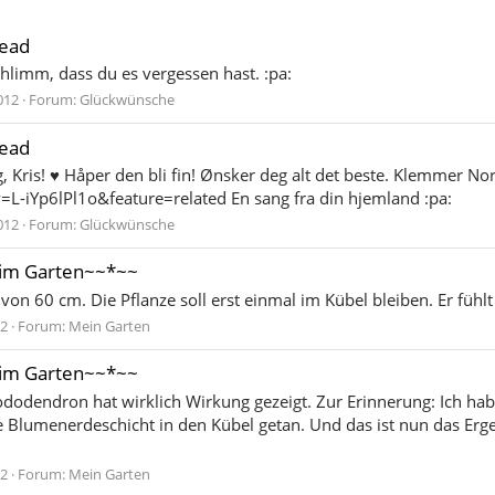
read
chlimm, dass du es vergessen hast. :pa:
012
Forum:
Glückwünsche
read
 Kris! ♥ Håper den bli fin! Ønsker deg alt det beste. Klemmer No
-iYp6lPl1o&feature=related En sang fra din hjemland :pa:
012
Forum:
Glückwünsche
im Garten~~*~~
n 60 cm. Die Pflanze soll erst einmal im Kübel bleiben. Er fühlt 
12
Forum:
Mein Garten
im Garten~~*~~
dodendron hat wirklich Wirkung gezeigt. Zur Erinnerung: Ich hab
e Blumenerdeschicht in den Kübel getan. Und das ist nun das Ergeb
12
Forum:
Mein Garten