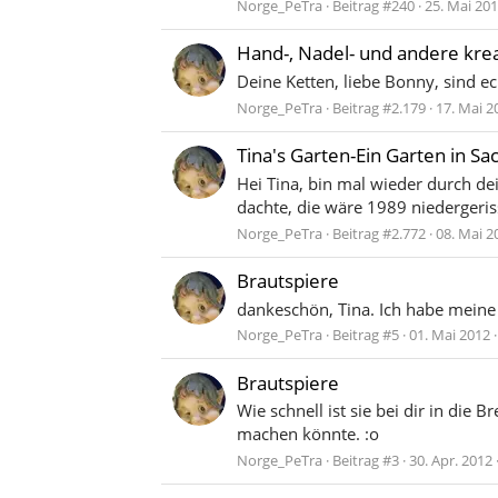
Norge_PeTra
Beitrag #240
25. Mai 20
Hand-, Nadel- und andere krea
Deine Ketten, liebe Bonny, sind ec
Norge_PeTra
Beitrag #2.179
17. Mai 2
Tina's Garten-Ein Garten in Sa
Hei Tina, bin mal wieder durch de
dachte, die wäre 1989 niedergeri
Norge_PeTra
Beitrag #2.772
08. Mai 2
Brautspiere
dankeschön, Tina. Ich habe meine 
Norge_PeTra
Beitrag #5
01. Mai 2012
Brautspiere
Wie schnell ist sie bei dir in die 
machen könnte. :o
Norge_PeTra
Beitrag #3
30. Apr. 2012