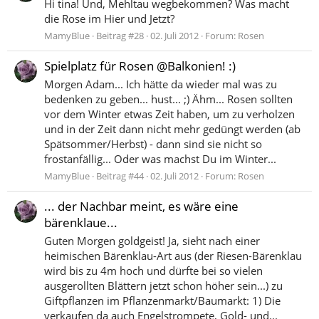
Hi tina! Und, Mehltau wegbekommen? Was macht
die Rose im Hier und Jetzt?
MamyBlue
Beitrag #28
02. Juli 2012
Forum:
Rosen
Spielplatz für Rosen @Balkonien! :)
Morgen Adam... Ich hätte da wieder mal was zu
bedenken zu geben... hust... ;) Ähm... Rosen sollten
vor dem Winter etwas Zeit haben, um zu verholzen
und in der Zeit dann nicht mehr gedüngt werden (ab
Spätsommer/Herbst) - dann sind sie nicht so
frostanfällig... Oder was machst Du im Winter...
MamyBlue
Beitrag #44
02. Juli 2012
Forum:
Rosen
... der Nachbar meint, es wäre eine
bärenklaue...
Guten Morgen goldgeist! Ja, sieht nach einer
heimischen Bärenklau-Art aus (der Riesen-Bärenklau
wird bis zu 4m hoch und dürfte bei so vielen
ausgerollten Blättern jetzt schon höher sein...) zu
Giftpflanzen im Pflanzenmarkt/Baumarkt: 1) Die
verkaufen da auch Engelstrompete, Gold- und...