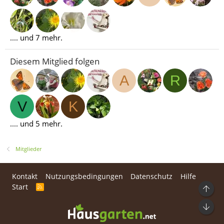
.... und 7 mehr.
Diesem Mitglied folgen
A
R
V
K
.... und 5 mehr.
Mitglieder
Kontakt
Nutzungsbedingungen
Datenschutz
Hilfe
Start
R
Ob
S
S
Unt