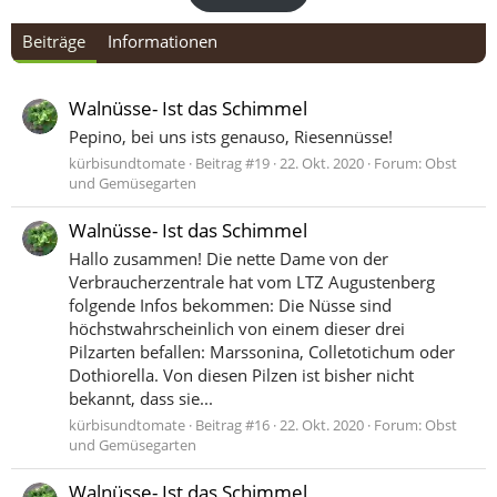
Beiträge
Informationen
Walnüsse- Ist das Schimmel
Pepino, bei uns ists genauso, Riesennüsse!
kürbisundtomate
Beitrag #19
22. Okt. 2020
Forum:
Obst
und Gemüsegarten
Walnüsse- Ist das Schimmel
Hallo zusammen! Die nette Dame von der
Verbraucherzentrale hat vom LTZ Augustenberg
folgende Infos bekommen: Die Nüsse sind
höchstwahrscheinlich von einem dieser drei
Pilzarten befallen: Marssonina, Colletotichum oder
Dothiorella. Von diesen Pilzen ist bisher nicht
bekannt, dass sie...
kürbisundtomate
Beitrag #16
22. Okt. 2020
Forum:
Obst
und Gemüsegarten
Walnüsse- Ist das Schimmel