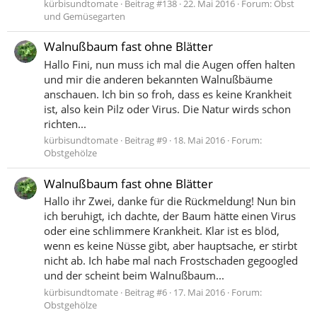
kürbisundtomate
Beitrag #138
22. Mai 2016
Forum:
Obst
und Gemüsegarten
Walnußbaum fast ohne Blätter
Hallo Fini, nun muss ich mal die Augen offen halten
und mir die anderen bekannten Walnußbäume
anschauen. Ich bin so froh, dass es keine Krankheit
ist, also kein Pilz oder Virus. Die Natur wirds schon
richten...
kürbisundtomate
Beitrag #9
18. Mai 2016
Forum:
Obstgehölze
Walnußbaum fast ohne Blätter
Hallo ihr Zwei, danke für die Rückmeldung! Nun bin
ich beruhigt, ich dachte, der Baum hätte einen Virus
oder eine schlimmere Krankheit. Klar ist es blöd,
wenn es keine Nüsse gibt, aber hauptsache, er stirbt
nicht ab. Ich habe mal nach Frostschaden gegoogled
und der scheint beim Walnußbaum...
kürbisundtomate
Beitrag #6
17. Mai 2016
Forum:
Obstgehölze