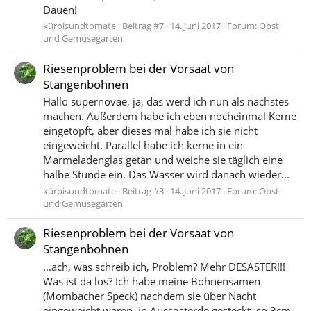
Dauen!
kürbisundtomate
Beitrag #7
14. Juni 2017
Forum:
Obst
und Gemüsegarten
Riesenproblem bei der Vorsaat von
Stangenbohnen
Hallo supernovae, ja, das werd ich nun als nächstes
machen. Außerdem habe ich eben nocheinmal Kerne
eingetopft, aber dieses mal habe ich sie nicht
eingeweicht. Parallel habe ich kerne in ein
Marmeladenglas getan und weiche sie täglich eine
halbe Stunde ein. Das Wasser wird danach wieder...
kürbisundtomate
Beitrag #3
14. Juni 2017
Forum:
Obst
und Gemüsegarten
Riesenproblem bei der Vorsaat von
Stangenbohnen
...ach, was schreib ich, Problem? Mehr DESASTER!!!
Was ist da los? Ich habe meine Bohnensamen
(Mombacher Speck) nachdem sie über Nacht
eingeweicht waren, in Aussaaterde gesteckt, so 3cm