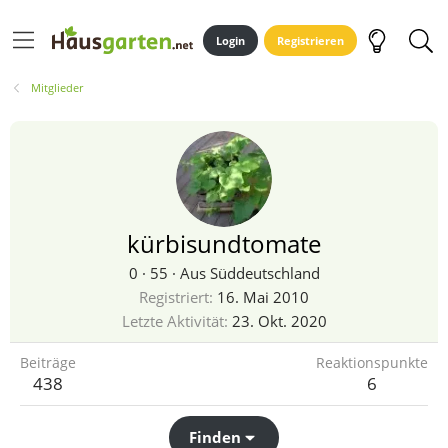
Login
Registrieren
Mitglieder
kürbisundtomate
0
·
55
·
Aus
Süddeutschland
Registriert
16. Mai 2010
Letzte Aktivität
23. Okt. 2020
Beiträge
Reaktionspunkte
438
6
Finden