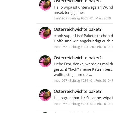
Österreichwichtelpaket?
Hallo wipa ist unterwegs an Wunde
ansetzten glg Ines
Ines1967
Beitrag #305
01. März 2010
Österreichwichtelpaket?
:cool: super Lisa! Paket ist scho
Hoffe sind wie angekündigt auch 
Ines1967
Beitrag #303
26. Feb. 2010
Österreichwichtelpaket?
Liebe Erni, danke, werde es mal d
gesucht *lach* meine Katzen besch
wollte, stieg Ihm der...
Ines1967
Beitrag #284
01. Feb. 2010
Österreichwichtelpaket?
Hallo greenhard, / Susanne, wipa 
Ines1967
Beitrag #283
01. Feb. 2010