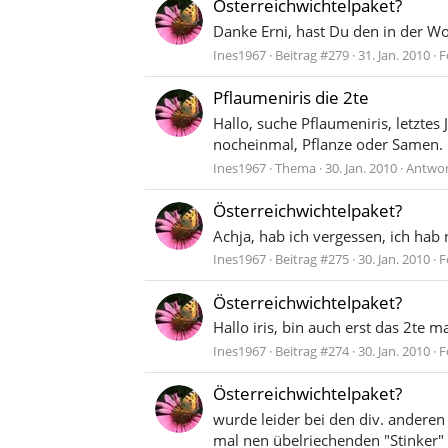
Österreichwichtelpaket?
Danke Erni, hast Du den in der W
Ines1967
Beitrag #279
31. Jan. 2010
F
Pflaumeniris die 2te
Hallo, suche Pflaumeniris, letzte
nocheinmal, Pflanze oder Samen. Bit
Ines1967
Thema
30. Jan. 2010
Antwor
Österreichwichtelpaket?
Achja, hab ich vergessen, ich hab
Ines1967
Beitrag #275
30. Jan. 2010
F
Österreichwichtelpaket?
Hallo iris, bin auch erst das 2te ma
Ines1967
Beitrag #274
30. Jan. 2010
F
Österreichwichtelpaket?
wurde leider bei den div. anderen
mal nen übelriechenden "Stinker"