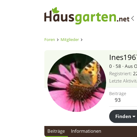
Foren
Mitglieder
Ines196
0
·
58
·
Aus
O
Registriert
2
Letzte Aktivit
Beiträge
93
Finden
Beiträge
Informationen