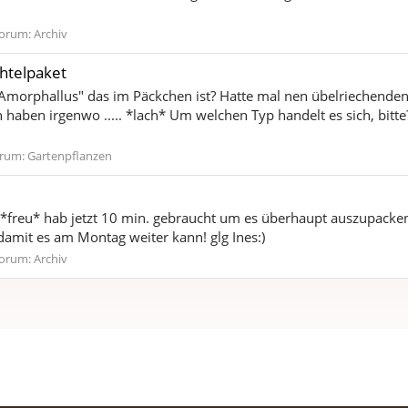
orum:
Archiv
chtelpaket
 "Amorphallus" das im Päckchen ist? Hatte mal nen übelriechende
 haben irgenwo ..... *lach* Um welchen Typ handelt es sich, bitt
rum:
Gartenpflanzen
*freu* hab jetzt 10 min. gebraucht um es überhaupt auszupacken *l
amit es am Montag weiter kann! glg Ines:)
orum:
Archiv