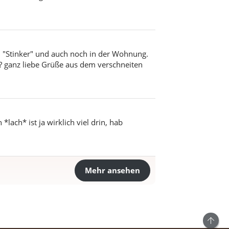
n "Stinker" und auch noch in der Wohnung.
e? ganz liebe Grüße aus dem verschneiten
ach* ist ja wirklich viel drin, hab
Mehr ansehen
Ob