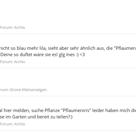
Forum:
Archiv
ist nicht so blau mehr lila, sieht aber sehr ähnlich aus, die "Pflaum
ine so duftet wäre sie es! glg Ines :) <3
Forum:
Archiv
orum:
Grüne Kleinanzeigen
al hier melden, suche Pflanze "Pflaumeniris" leider haben mich di
ese im Garten und bereit zu teilen?:)
Forum:
Archiv