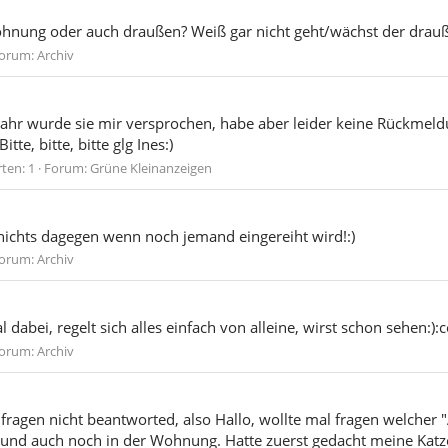
ohnung oder auch draußen? Weiß gar nicht geht/wächst der drauß
orum:
Archiv
s Jahr wurde sie mir versprochen, habe aber leider keine Rückmeld
te, bitte, bitte glg Ines:)
ten: 1
Forum:
Grüne Kleinanzeigen
 nichts dagegen wenn noch jemand eingereiht wird!:)
orum:
Archiv
l dabei, regelt sich alles einfach von alleine, wirst schon sehen:):c
orum:
Archiv
 fragen nicht beantworted, also Hallo, wollte mal fragen welcher
 und auch noch in der Wohnung. Hatte zuerst gedacht meine Katz