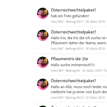
Österreichwichtelpaket?
hab ein Foto gefunden!
Ines1967
Beitrag #317
30. März 2010
Österreichwichtelpaket?
Hallo Iris, die Iris die ich suche 
Pflaumen! daher der Name, wenn De
Ines1967
Beitrag #316
30. März 2010
Pflaumeniris die 2te
Hallo suche immernoch!?:)
Ines1967
Beitrag #2
22. März 2010
F
Österreichwichtelpaket?
Hallo an Alle, muss mich leider m
vielleicht hat ja einer von Euch di
Ines1967
Beitrag #314
22. März 2010