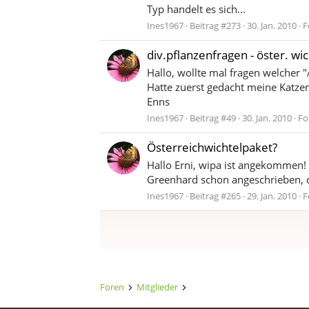
Typ handelt es sich...
Ines1967
Beitrag #273
30. Jan. 2010
F
div.pflanzenfragen - öster. wi
Hallo, wollte mal fragen welcher
Hatte zuerst gedacht meine Katzen
Enns
Ines1967
Beitrag #49
30. Jan. 2010
Fo
Österreichwichtelpaket?
Hallo Erni, wipa ist angekommen! 
Greenhard schon angeschrieben, d
Ines1967
Beitrag #265
29. Jan. 2010
F
Foren
Mitglieder