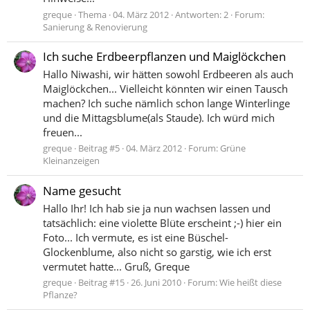
greque
Thema
04. März 2012
Antworten: 2
Forum:
Sanierung & Renovierung
Ich suche Erdbeerpflanzen und Maiglöckchen
Hallo Niwashi, wir hätten sowohl Erdbeeren als auch
Maiglöckchen... Vielleicht könnten wir einen Tausch
machen? Ich suche nämlich schon lange Winterlinge
und die Mittagsblume(als Staude). Ich würd mich
freuen...
greque
Beitrag #5
04. März 2012
Forum:
Grüne
Kleinanzeigen
Name gesucht
Hallo Ihr! Ich hab sie ja nun wachsen lassen und
tatsächlich: eine violette Blüte erscheint ;-) hier ein
Foto... Ich vermute, es ist eine Büschel-
Glockenblume, also nicht so garstig, wie ich erst
vermutet hatte... Gruß, Greque
greque
Beitrag #15
26. Juni 2010
Forum:
Wie heißt diese
Pflanze?