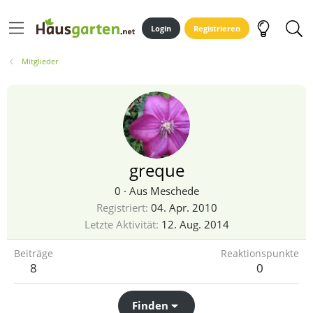
Login
Registrieren
Mitglieder
greque
0
·
Aus
Meschede
Registriert
04. Apr. 2010
Letzte Aktivität
12. Aug. 2014
Beiträge
Reaktionspunkte
8
0
Finden