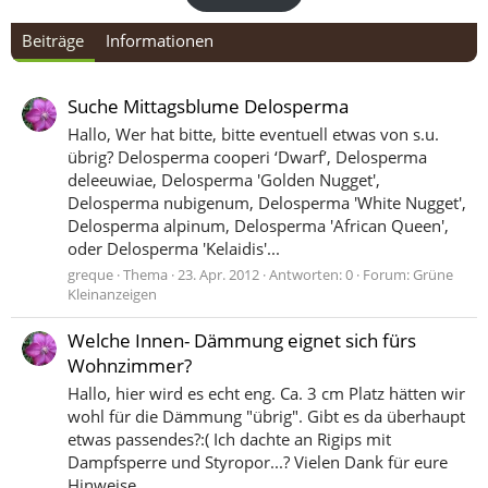
Beiträge
Informationen
Suche Mittagsblume Delosperma
Hallo, Wer hat bitte, bitte eventuell etwas von s.u.
übrig? Delosperma cooperi ‘Dwarf’, Delosperma
deleeuwiae, Delosperma 'Golden Nugget',
Delosperma nubigenum, Delosperma 'White Nugget',
Delosperma alpinum, Delosperma 'African Queen',
oder Delosperma 'Kelaidis'...
greque
Thema
23. Apr. 2012
Antworten: 0
Forum:
Grüne
Kleinanzeigen
Welche Innen- Dämmung eignet sich fürs
Wohnzimmer?
Hallo, hier wird es echt eng. Ca. 3 cm Platz hätten wir
wohl für die Dämmung "übrig". Gibt es da überhaupt
etwas passendes?:( Ich dachte an Rigips mit
Dampfsperre und Styropor...? Vielen Dank für eure
Hinweise...