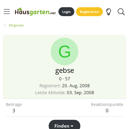
Login
Registrieren
Mitglieder
G
gebse
0
·
57
Registriert
20. Aug. 2008
Letzte Aktivität
03. Sep. 2008
Beiträge
Reaktionspunkte
3
0
Finden