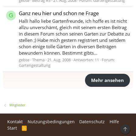
gebse
Beitrag #5
21. Aug. 2008
Forum:
Gartengestaltung
Ganz neu hier und schon ne Frage
G
Halli hallo liebe Gartenfreunde, ich hoffe es ist nicht
allzu unverschämt, gleich mit seinem ersten Beitrag
in diesem Forum schon seinen Garten zur Debatte zu
stellen ;) Habe mich gestern registriert und seitdem
schon einige tolle Gärten in diversen Beiträgen
bewundern können. Bestimmt gibts...
gebse
Thema
21. Aug. 2008
Antworten: 11
Forum:
Gartengestaltung
Mehr ansehen
Mitglieder
Kontakt
Nutzungsbedingungen
Datenschutz
Hilfe
Start
R
Ob
S