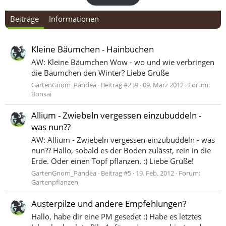
Beiträge
Informationen
Kleine Bäumchen - Hainbuchen
AW: Kleine Bäumchen Wow - wo und wie verbringen
die Bäumchen den Winter? Liebe Grüße
GartenGnom_Pandea
Beitrag #239
09. März 2012
Forum:
Bonsai
Allium - Zwiebeln vergessen einzubuddeln -
was nun??
AW: Allium - Zwiebeln vergessen einzubuddeln - was
nun?? Hallo, sobald es der Boden zulässt, rein in die
Erde. Oder einen Topf pflanzen. :) Liebe Grüße!
GartenGnom_Pandea
Beitrag #5
19. Feb. 2012
Forum:
Gartenpflanzen
Austerpilze und andere Empfehlungen?
Hallo, habe dir eine PM gesedet :) Habe es letztes