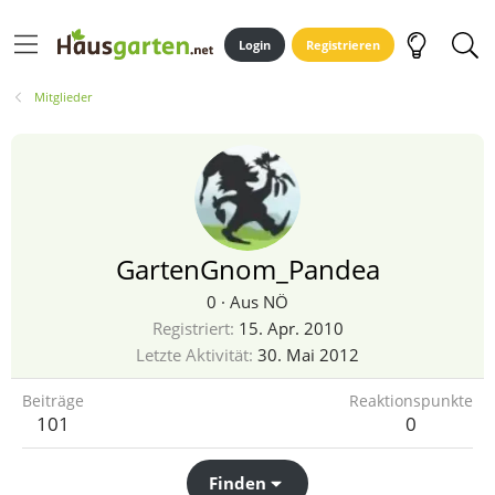
Login
Registrieren
Mitglieder
GartenGnom_Pandea
0
·
Aus
NÖ
Registriert
15. Apr. 2010
Letzte Aktivität
30. Mai 2012
Beiträge
Reaktionspunkte
101
0
Finden