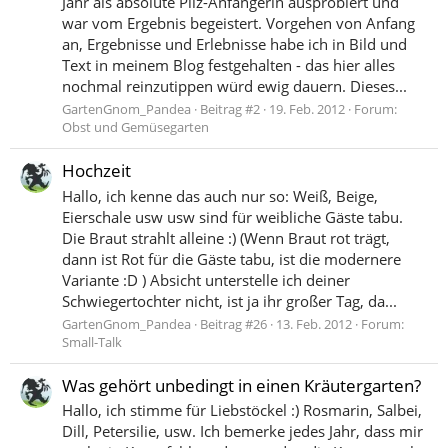
Jahr als absolute Pilz-Anfängerin ausprobiert und
war vom Ergebnis begeistert. Vorgehen von Anfang
an, Ergebnisse und Erlebnisse habe ich in Bild und
Text in meinem Blog festgehalten - das hier alles
nochmal reinzutippen würd ewig dauern. Dieses...
GartenGnom_Pandea
Beitrag #2
19. Feb. 2012
Forum:
Obst und Gemüsegarten
Hochzeit
Hallo, ich kenne das auch nur so: Weiß, Beige,
Eierschale usw usw sind für weibliche Gäste tabu.
Die Braut strahlt alleine :) (Wenn Braut rot trägt,
dann ist Rot für die Gäste tabu, ist die modernere
Variante :D ) Absicht unterstelle ich deiner
Schwiegertochter nicht, ist ja ihr großer Tag, da...
GartenGnom_Pandea
Beitrag #26
13. Feb. 2012
Forum:
Small-Talk
Was gehört unbedingt in einen Kräutergarten?
Hallo, ich stimme für Liebstöckel :) Rosmarin, Salbei,
Dill, Petersilie, usw. Ich bemerke jedes Jahr, dass mir