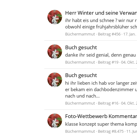
Herr Winter und seine Verwand
ihr habt eis und schnee ? wir nur 
obwohl einige frühjahrsblüher sc
Büchermammut
Beitrag #456
17. Jan.
Buch gesucht
danke ihr seid genial, denn genau
Büchermammut
Beitrag #19
04. Okt.
Buch gesucht
hi ihr lieben ich hab vor langer 
er bekam ein dachbodenzimmer und 
nach und nach...
Büchermammut
Beitrag #16
04. Okt.
Foto-Wettbewerb Kommentar
klasse konzept super thema komp
Büchermammut
Beitrag #8.475
11. Ju