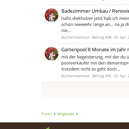
Badezimmer Umbau / Renovi
hallo diekholzer jetzt hab ich mei
schon seeeeehr lange an... na ja d
nie...
Büchermammut
Beitrag #48
05. Apr. 
Gartenpool 8 Monate im Jahr n
mit der begeisterung, mit der du 
poolverkäufer mit den dementspre
trotzdem nicht es geht doch...
Büchermammut
Beitrag #92
03. Apr. 
Foren
Mitglieder