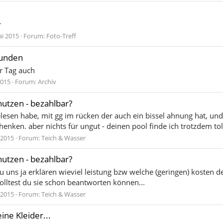
r
ai 2015
Forum:
Foto-Treff
tunden
r Tag auch
2015
Forum:
Archiv
utzen - bezahlbar?
lesen habe, mit gg im rücken der auch ein bissel ahnung hat, un
nken. aber nichts für ungut - deinen pool finde ich trotzdem toll
 2015
Forum:
Teich & Wasser
utzen - bezahlbar?
u uns ja erklären wieviel leistung bzw welche (geringen) kosten de
solltest du sie schon beantworten können...
 2015
Forum:
Teich & Wasser
ine Kleider...