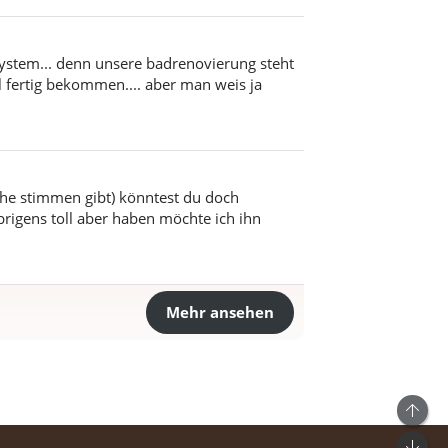
rsystem... denn unsere badrenovierung steht
el fertig bekommen.... aber man weis ja
sche stimmen gibt) könntest du doch
igens toll aber haben möchte ich ihn
Mehr ansehen
Ob
Unt