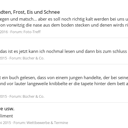
ten, Frost, Eis und Schnee
regen und matsch... aber es soll noch richtig kalt werden bei uns 
hon vorwitzig die nase aus dem boden stecken und denen wirds ri
 2016
Forum:
Foto-Treff
 das ist es jetzt kann ich nochmal lesen und dann bis zum schluss
 2015
Forum:
Bücher & Co.
zeit ein buch gelesen, dass von einem jungen handelte, der bei s
vor lauter langeweile knibbelte er die tapete hinter dem bett ab.
 2015
Forum:
Bücher & Co.
e usw.
liment
ni 2015
Forum:
Wettbewerbe & Termine