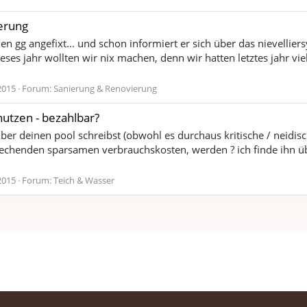
erung
nen gg angefixt... und schon informiert er sich über das nievellie
ieses jahr wollten wir nix machen, denn wir hatten letztes jahr vi
2015
Forum:
Sanierung & Renovierung
utzen - bezahlbar?
über deinen pool schreibst (obwohl es durchaus kritische / neidi
chenden sparsamen verbrauchskosten, werden ? ich finde ihn übr
2015
Forum:
Teich & Wasser