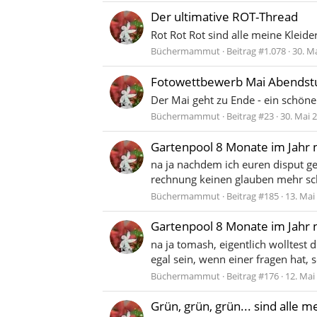
Der ultimative ROT-Thread
Rot Rot Rot sind alle meine Kleide
Büchermammut
Beitrag #1.078
30. M
Fotowettbewerb Mai Abends
Der Mai geht zu Ende - ein schöne
Büchermammut
Beitrag #23
30. Mai 
Gartenpool 8 Monate im Jahr n
na ja nachdem ich euren disput ge
rechnung keinen glauben mehr sche
Büchermammut
Beitrag #185
13. Mai
Gartenpool 8 Monate im Jahr n
na ja tomash, eigentlich wolltest d
egal sein, wenn einer fragen hat, 
Büchermammut
Beitrag #176
12. Mai
Grün, grün, grün... sind alle me