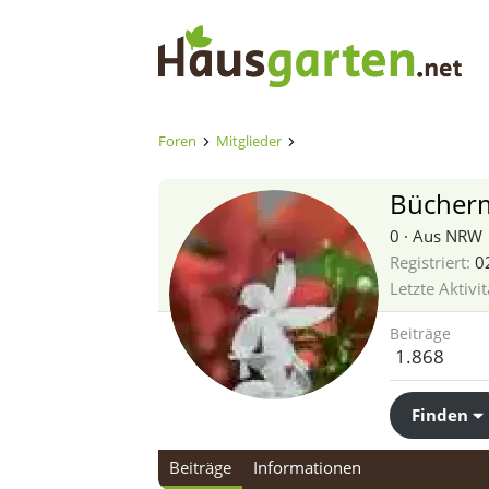
Foren
Mitglieder
Bücher
0
·
Aus
NRW
Registriert
0
Letzte Aktivit
Beiträge
1.868
Finden
Beiträge
Informationen