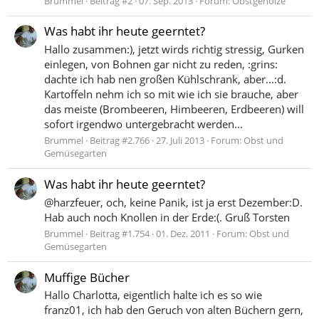
Brummel
Beitrag #2
07. Sep. 2013
Forum:
Obstgehölze
Was habt ihr heute geerntet?
Hallo zusammen:), jetzt wirds richtig stressig, Gurken
einlegen, von Bohnen gar nicht zu reden, :grins:
dachte ich hab nen großen Kühlschrank, aber...:d.
Kartoffeln nehm ich so mit wie ich sie brauche, aber
das meiste (Brombeeren, Himbeeren, Erdbeeren) will
sofort irgendwo untergebracht werden...
Brummel
Beitrag #2.766
27. Juli 2013
Forum:
Obst und
Gemüsegarten
Was habt ihr heute geerntet?
@harzfeuer, och, keine Panik, ist ja erst Dezember:D.
Hab auch noch Knollen in der Erde:(. Gruß Torsten
Brummel
Beitrag #1.754
01. Dez. 2011
Forum:
Obst und
Gemüsegarten
Muffige Bücher
Hallo Charlotta, eigentlich halte ich es so wie
franz01, ich hab den Geruch von alten Büchern gern,