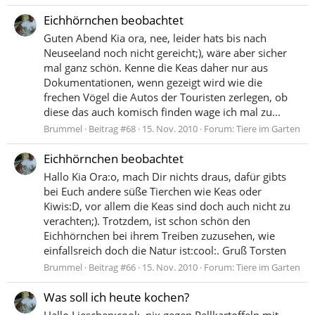
Eichhörnchen beobachtet
Guten Abend Kia ora, nee, leider hats bis nach
Neuseeland noch nicht gereicht;), wäre aber sicher
mal ganz schön. Kenne die Keas daher nur aus
Dokumentationen, wenn gezeigt wird wie die
frechen Vögel die Autos der Touristen zerlegen, ob
diese das auch komisch finden wage ich mal zu...
Brummel
Beitrag #68
15. Nov. 2010
Forum:
Tiere im Garten
Eichhörnchen beobachtet
Hallo Kia Ora:o, mach Dir nichts draus, dafür gibts
bei Euch andere süße Tierchen wie Keas oder
Kiwis:D, vor allem die Keas sind doch auch nicht zu
verachten;). Trotzdem, ist schon schön den
Eichhörnchen bei ihrem Treiben zuzusehen, wie
einfallsreich doch die Natur ist:cool:. Gruß Torsten
Brummel
Beitrag #66
15. Nov. 2010
Forum:
Tiere im Garten
Was soll ich heute kochen?
Hallo Lieschen:cool:, nix gegen Pellkartoffeln mit