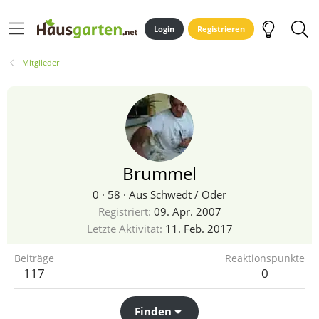
Login
Registrieren
Mitglieder
Brummel
0
·
58
·
Aus
Schwedt / Oder
Registriert
09. Apr. 2007
Letzte Aktivität
11. Feb. 2017
Beiträge
Reaktionspunkte
117
0
Finden