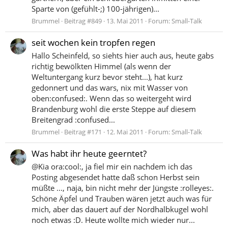
Sparte von (gefühlt-;) 100-jährigen)...
Brummel
Beitrag #849
13. Mai 2011
Forum:
Small-Talk
seit wochen kein tropfen regen
Hallo Scheinfeld, so siehts hier auch aus, heute gabs
richtig bewölkten Himmel (als wenn der
Weltuntergang kurz bevor steht...), hat kurz
gedonnert und das wars, nix mit Wasser von
oben:confused:. Wenn das so weitergeht wird
Brandenburg wohl die erste Steppe auf diesem
Breitengrad :confused...
Brummel
Beitrag #171
12. Mai 2011
Forum:
Small-Talk
Was habt ihr heute geerntet?
@Kia ora:cool:, ja fiel mir ein nachdem ich das
Posting abgesendet hatte daß schon Herbst sein
müßte ..., naja, bin nicht mehr der Jüngste :rolleyes:.
Schöne Äpfel und Trauben wären jetzt auch was für
mich, aber das dauert auf der Nordhalbkugel wohl
noch etwas :D. Heute wollte mich wieder nur...