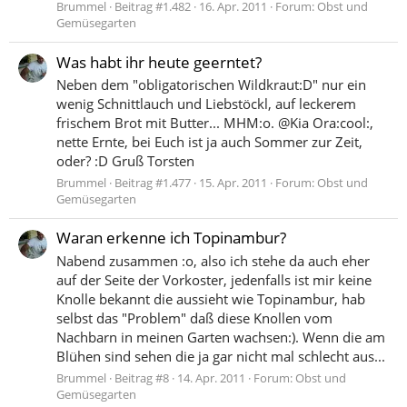
Brummel
Beitrag #1.482
16. Apr. 2011
Forum:
Obst und
Gemüsegarten
Was habt ihr heute geerntet?
Neben dem "obligatorischen Wildkraut:D" nur ein
wenig Schnittlauch und Liebstöckl, auf leckerem
frischem Brot mit Butter... MHM:o. @Kia Ora:cool:,
nette Ernte, bei Euch ist ja auch Sommer zur Zeit,
oder? :D Gruß Torsten
Brummel
Beitrag #1.477
15. Apr. 2011
Forum:
Obst und
Gemüsegarten
Waran erkenne ich Topinambur?
Nabend zusammen :o, also ich stehe da auch eher
auf der Seite der Vorkoster, jedenfalls ist mir keine
Knolle bekannt die aussieht wie Topinambur, hab
selbst das "Problem" daß diese Knollen vom
Nachbarn in meinen Garten wachsen:). Wenn die am
Blühen sind sehen die ja gar nicht mal schlecht aus...
Brummel
Beitrag #8
14. Apr. 2011
Forum:
Obst und
Gemüsegarten