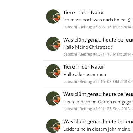
Tiere in der Natur
Ich muss noch was nach holen. ;) 
babschi
Beitrag #5.808
16. März 2014
Was blüht genau heute bei eu
Hallo Meine Christrose :)
babschi
Beitrag #4.371
16. März 2014
Tiere in der Natur
Hallo alle zusammen
babschi
Beitrag #5.616
08. Okt. 2013
Was blüht genau heute bei eu
Heute bin ich im Garten rumgegan
babschi
Beitrag #3.991
25. Sep. 2013
Was blüht genau heute bei eu
Leider sind in diesem Jahr meine Ho