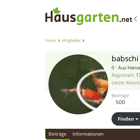
Foren
Mitglieder
babschi
0
·
Aus
Hanse
Registriert
1
Letzte Aktivit
Beiträge
500
Finden
Beiträge
Informationen