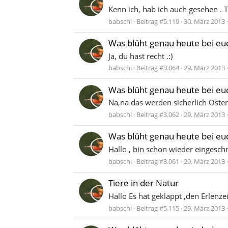
Kenn ich, hab ich auch gesehen . Tol
babschi
Beitrag #5.119
30. März 2013
Was blüht genau heute bei eu
Ja, du hast recht .:)
babschi
Beitrag #3.064
29. März 2013
Was blüht genau heute bei eu
Na,na das werden sicherlich Osterg
babschi
Beitrag #3.062
29. März 2013
Was blüht genau heute bei eu
Hallo , bin schon wieder eingeschn
babschi
Beitrag #3.061
29. März 2013
Tiere in der Natur
Hallo Es hat geklappt ,den Erlenz
babschi
Beitrag #5.115
29. März 2013