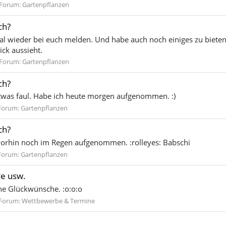
Forum:
Gartenpflanzen
ch?
al wieder bei euch melden. Und habe auch noch einiges zu bieten
ck aussieht.
Forum:
Gartenpflanzen
ch?
t etwas faul. Habe ich heute morgen aufgenommen. :)
Forum:
Gartenpflanzen
ch?
vorhin noch im Regen aufgenommen. :rolleyes: Babschi
Forum:
Gartenpflanzen
e usw.
che Glückwünsche. :o:o:o
Forum:
Wettbewerbe & Termine