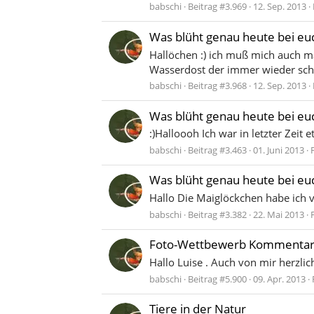
babschi
Beitrag #3.969
12. Sep. 2013
Was blüht genau heute bei eu
Hallöchen :) ich muß mich auch m
Wasserdost der immer wieder schi
babschi
Beitrag #3.968
12. Sep. 2013
Was blüht genau heute bei eu
:)Halloooh Ich war in letzter Zei
babschi
Beitrag #3.463
01. Juni 2013
Was blüht genau heute bei eu
Hallo Die Maiglöckchen habe ich 
babschi
Beitrag #3.382
22. Mai 2013
Foto-Wettbewerb Kommentar
Hallo Luise . Auch von mir herzli
babschi
Beitrag #5.900
09. Apr. 2013
Tiere in der Natur