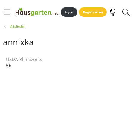
Login
Registrieren
Mitglieder
annixka
USDA-Klimazone
5b