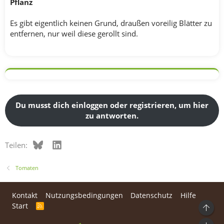
Pflanz
Es gibt eigentlich keinen Grund, draußen voreilig Blätter zu
entfernen, nur weil diese gerollt sind.
Du musst dich einloggen oder registrieren, um hier
zu antworten.
Bluesky
LinkedIn
Teilen:
Tomaten
Kontakt
Nutzungsbedingungen
Datenschutz
Hilfe
Start
R
Ob
S
S