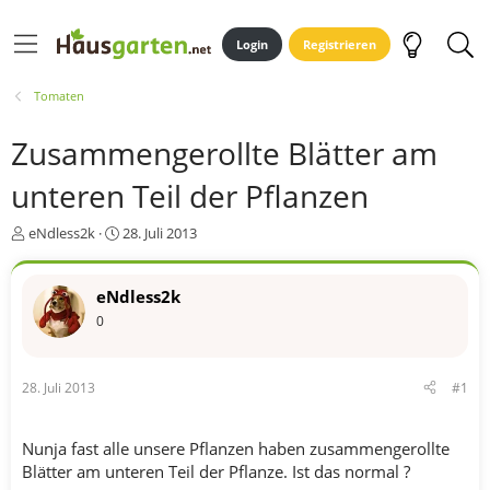
Login
Registrieren
Tomaten
Zusammengerollte Blätter am
unteren Teil der Pflanzen
E
E
eNdless2k
28. Juli 2013
r
r
s
s
t
t
eNdless2k
e
e
0
l
l
l
l
e
t
28. Juli 2013
#1
r
a
m
Nunja fast alle unsere Pflanzen haben zusammengerollte
Blätter am unteren Teil der Pflanze. Ist das normal ?