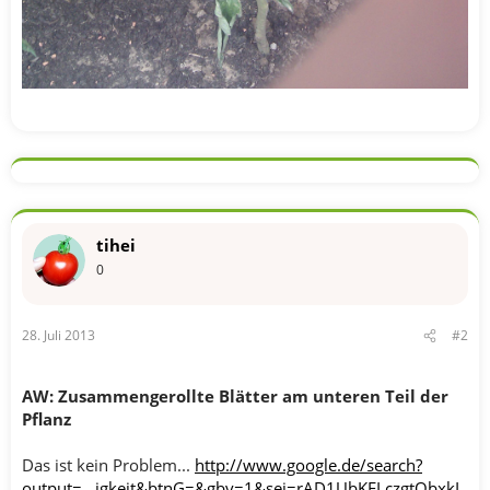
tihei
0
28. Juli 2013
#2
AW: Zusammengerollte Blätter am unteren Teil der
Pflanz
Das ist kein Problem...
http://www.google.de/search?
output=...igkeit&btnG=&gbv=1&sei=rAD1UbKELczgtQbxkI