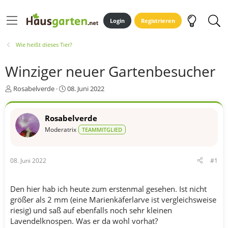
Login
Registrieren
Wie heißt dieses Tier?
Winziger neuer Gartenbesucher
E
E
Rosabelverde
08. Juni 2022
r
r
s
s
t
t
Rosabelverde
e
e
Moderatrix
TEAMMITGLIED
l
l
l
l
e
t
08. Juni 2022
#1
r
a
m
Den hier hab ich heute zum erstenmal gesehen. Ist nicht
größer als 2 mm (eine Marienkäferlarve ist vergleichsweise
riesig) und saß auf ebenfalls noch sehr kleinen
Lavendelknospen. Was er da wohl vorhat?