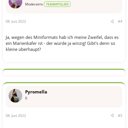
n
Moderatrix
TEAMMITGLIED
:
08. Juni 2022
#4
Ja, wegen des Miniformats hab ich meine Zweifel, dass es
ein Marienkäfer ist - der würde ja winzig! Gibt's denn so
kleine überhaupt?
Pyromella
0
08. Juni 2022
#5