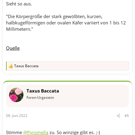
Sieht so aus.
"Die Körpergröße der stark gewölbten, kurzen,
halbkugelförmigen oder ovalen Käfer variiert von 1 bis 12
Millimetern."
Quelle
Taxus Baccata
R
e
a
k
t
Taxus Baccata
i
o
Foren-Urgestein
n
e
n
08. Juni 2022
#6
:
Stimme
@Pyromella
zu. So winzige gibt es. ;-)