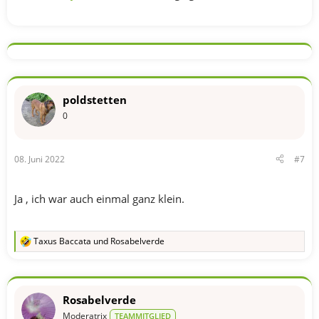
poldstetten
0
08. Juni 2022
#7
Ja , ich war auch einmal ganz klein.
Taxus Baccata
und
Rosabelverde
R
e
a
k
t
Rosabelverde
i
o
Moderatrix
TEAMMITGLIED