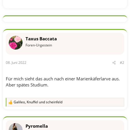
Taxus Baccata
Foren-Urgestein
08. Juni 2022
#2
Für mich sieht das auch nach einer Marienkäferlarve aus.
Aber spätes Studium.
Galileo
,
Knuffel
und
scheinfeld
R
e
a
k
t
Pyromella
i