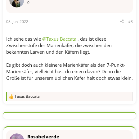
o
0
n
e
n
08. Juni 2022
#3
:
Ich sehe das wie
@Taxus Baccata
, das ist diese
Zwischenstufe der Marienkäfer, die zwischen den
bekannten Larven und den Käfern liegt.
Es gibt doch auch kleinere Marienkäfer als den 7-Punkt-
Marienkäfer, vielleicht hast du einen davon? Denn die
Größe ist für unserem üblichen Käfer halt doch etwas klein.
Taxus Baccata
R
e
a
k
t
i
o
n
Rosabelverde
e