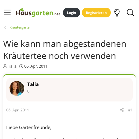
Login
Registrieren
Kräutergarten
Wie kann man abgestandenen
Kräutertee noch verwenden
E
E
Talia
06. Apr. 2011
r
r
s
s
t
t
Talia
e
e
0
l
l
l
l
e
t
06. Apr. 2011
#1
r
a
m
Liebe Gartenfreunde,