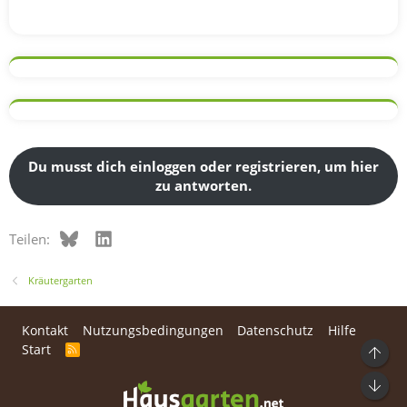
Du musst dich einloggen oder registrieren, um hier
zu antworten.
Bluesky
LinkedIn
Teilen:
Kräutergarten
Kontakt
Nutzungsbedingungen
Datenschutz
Hilfe
Start
R
Ob
S
S
Unt