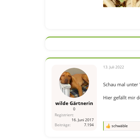
13. Juli 2022
Schau mal unter "
Hier gefällt mir
wilde Gärtnerin
0
Registriert
16. Juni 2017
Beiträge
7.194
schwäble
R
e
a