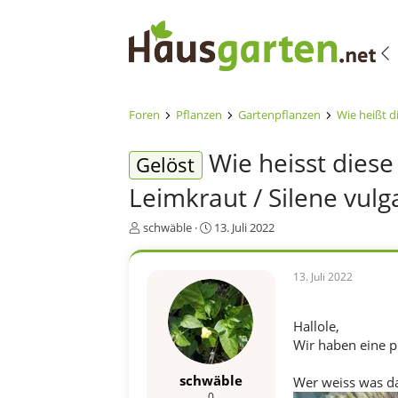
Foren
Pflanzen
Gartenpflanzen
Wie heißt d
Wie heisst diese
Gelöst
Leimkraut / Silene vulga
E
E
schwäble
13. Juli 2022
r
r
s
s
t
t
13. Juli 2022
e
e
l
l
l
l
Hallole,
e
t
Wir haben eine pl
r
a
m
schwäble
Wer weiss was da
0