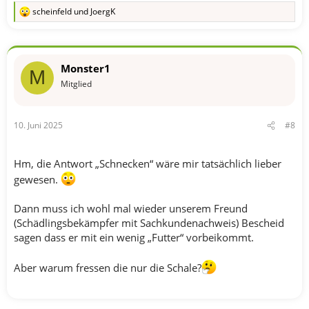
scheinfeld
und
JoergK
R
e
a
k
t
Monster1
i
M
o
Mitglied
n
e
n
10. Juni 2025
#8
:
Hm, die Antwort „Schnecken“ wäre mir tatsächlich lieber
gewesen.
Dann muss ich wohl mal wieder unserem Freund
(Schädlingsbekämpfer mit Sachkundenachweis) Bescheid
sagen dass er mit ein wenig „Futter“ vorbeikommt.
Aber warum fressen die nur die Schale?