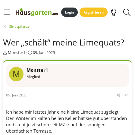
Login
Registrieren
Zitruspflanzen
Wer „schält“ meine Limequats?
E
E
Monster1
09. Juni 2025
r
r
s
s
t
t
Monster1
M
e
e
Mitglied
l
l
l
l
e
t
09. Juni 2025
#1
r
a
m
Ich habe mir letztes Jahr eine kleine Limequat zugelegt.
Den Winter im kalten hellen Keller hat sie gut überstanden
und steht jetzt schon seit März auf der sonnigen
überdachten Terrasse.