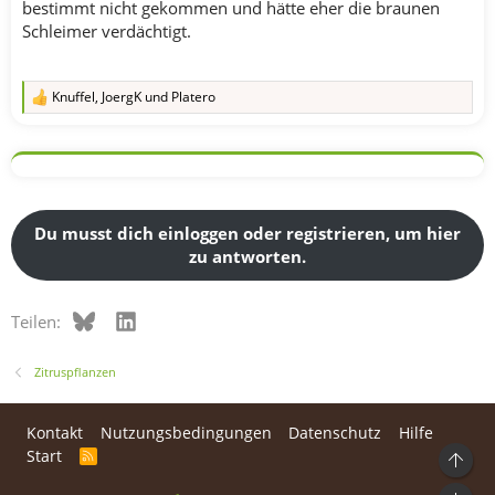
bestimmt nicht gekommen und hätte eher die braunen
Schleimer verdächtigt.
Knuffel
,
JoergK
und
Platero
R
e
a
k
t
i
o
n
Du musst dich einloggen oder registrieren, um hier
e
zu antworten.
n
:
Bluesky
LinkedIn
Teilen:
Zitruspflanzen
Kontakt
Nutzungsbedingungen
Datenschutz
Hilfe
Start
R
Ob
S
S