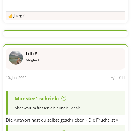
JoergK
R
e
a
k
t
i
o
n
Lilli S.
e
n
Mitglied
:
10. Juni 2025
#11
Monster1 schrieb:
Aber warum fressen die nur die Schale?
Die Antwort hast du selbst geschrieben - Die Frucht ist >