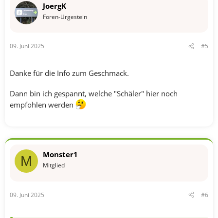
n
JoergK
e
n
Foren-Urgestein
:
09. Juni 2025
#5
Danke für die Info zum Geschmack.
Dann bin ich gespannt, welche "Schäler" hier noch
empfohlen werden
Monster1
M
Mitglied
09. Juni 2025
#6