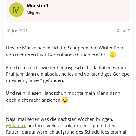
t
Monster1
i
M
o
Mitglied
n
e
n
10. Juni 2025
#17
:
Unsere Mäuse haben sich im Schuppen den Winter über
von mehreren Paar Gartenhandschuhen ernährt.
Eine hat es nicht wieder herausgeschafft, da haben wir im
Frühjahr dann ein absolut heiles und vollständiges Gerippe
in einem „Finger“ gefunden.
Und nein, diesen Handschuh mochte mein Mann dann
doch nicht mehr anziehen.
Naja, mal sehen was die nächsten Wochen bringen,
@Platero
, nochmal vielen Dank für den Tipp mit den
Ratten, darauf wäre ich aufgrund des Schadbildes erstmal