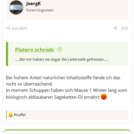
JoergK
i
o
Foren-Urgestein
n
e
n
10. Juni 2025
#16
:
Platero schrieb:
.....Bei mir haben sie sogar die Lederseife gefressen…..
Bei hohem Anteil natürlicher Inhaltsstoffe fände ich das
nicht so überraschend.
In meinem Schuppen haben sich Mäuse 1 Winter lang vom
biologisch abbaubaren Sägeketten-Öl ernährt
Knuffel
R
e
a
k