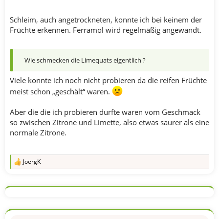
Schleim, auch angetrockneten, konnte ich bei keinem der
Früchte erkennen. Ferramol wird regelmäßig angewandt.
Wie schmecken die Limequats eigentlich ?
Viele konnte ich noch nicht probieren da die reifen Früchte
meist schon „geschält“ waren.
Aber die die ich probieren durfte waren vom Geschmack
so zwischen Zitrone und Limette, also etwas saurer als eine
normale Zitrone.
JoergK
R
e
a
k
t
i
o