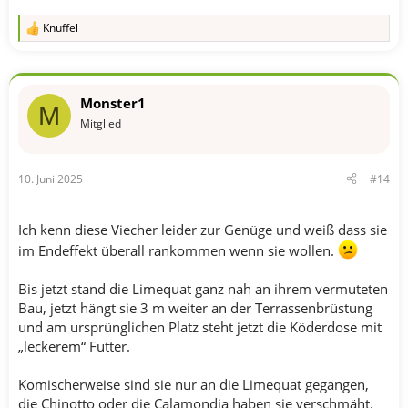
Knuffel
R
e
a
k
t
Monster1
i
M
o
Mitglied
n
e
n
10. Juni 2025
#14
:
Ich kenn diese Viecher leider zur Genüge und weiß dass sie
im Endeffekt überall rankommen wenn sie wollen.
Bis jetzt stand die Limequat ganz nah an ihrem vermuteten
Bau, jetzt hängt sie 3 m weiter an der Terrassenbrüstung
und am ursprünglichen Platz steht jetzt die Köderdose mit
„leckerem“ Futter.
Komischerweise sind sie nur an die Limequat gegangen,
die Chinotto oder die Calamondia haben sie verschmäht.