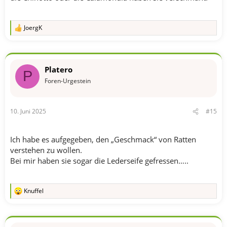
JoergK
R
e
a
k
t
Platero
i
P
o
Foren-Urgestein
n
e
n
10. Juni 2025
#15
:
Ich habe es aufgegeben, den „Geschmack“ von Ratten
verstehen zu wollen.
Bei mir haben sie sogar die Lederseife gefressen…..
Knuffel
R
e
a
k
t