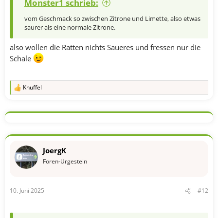
Monster1 schrieb:
vom Geschmack so zwischen Zitrone und Limette, also etwas
saurer als eine normale Zitrone.
also wollen die Ratten nichts Saueres und fressen nur die
Schale
Knuffel
R
e
a
k
t
i
o
n
JoergK
e
n
Foren-Urgestein
:
10. Juni 2025
#12