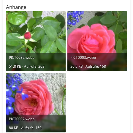
Anhänge
PICT0032.webp
PICT0003.webp
51,8 KB · Aufrufe: 203
36,5 KB · Aufrufe: 168
PICT0002.webp
80 KB · Aufrufe: 160