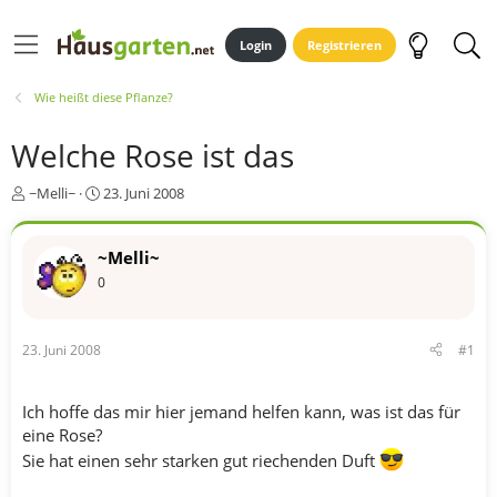
Login
Registrieren
Wie heißt diese Pflanze?
Welche Rose ist das
E
E
~Melli~
23. Juni 2008
r
r
s
s
t
t
~Melli~
e
e
0
l
l
l
l
e
t
23. Juni 2008
#1
r
a
m
Ich hoffe das mir hier jemand helfen kann, was ist das für
eine Rose?
Sie hat einen sehr starken gut riechenden Duft