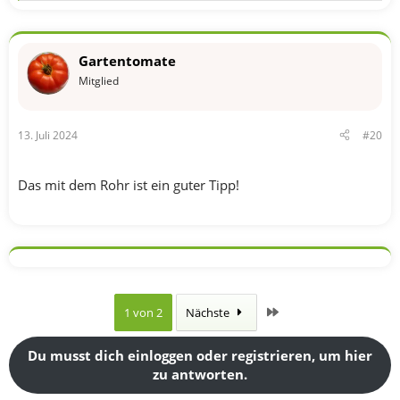
e
a
k
t
Gartentomate
i
o
Mitglied
n
e
n
13. Juli 2024
#20
:
Das mit dem Rohr ist ein guter Tipp!
Letzte
1 von 2
Nächste
Du musst dich einloggen oder registrieren, um hier
zu antworten.