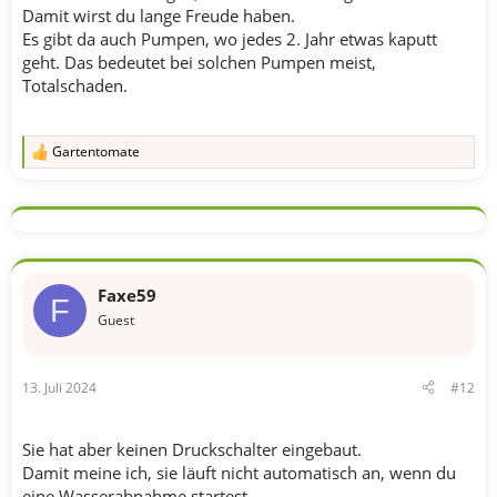
Damit wirst du lange Freude haben.
Es gibt da auch Pumpen, wo jedes 2. Jahr etwas kaputt
geht. Das bedeutet bei solchen Pumpen meist,
Totalschaden.
Gartentomate
R
e
a
k
t
i
o
n
Faxe59
e
F
n
Guest
:
13. Juli 2024
#12
Sie hat aber keinen Druckschalter eingebaut.
Damit meine ich, sie läuft nicht automatisch an, wenn du
eine Wasserabnahme startest.