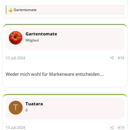
Gartentomate
R
e
a
k
t
Gartentomate
i
o
Mitglied
n
e
n
13. Juli 2024
#18
:
Weder mich wohl für Markenware entscheiden....
Tuatara
T
0
13. Juli 2024
#19