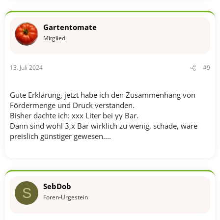
a
k
t
Gartentomate
i
o
Mitglied
n
e
n
13. Juli 2024
#9
:
Gute Erklärung, jetzt habe ich den Zusammenhang von
Fördermenge und Druck verstanden.
Bisher dachte ich: xxx Liter bei yy Bar.
Dann sind wohl 3,x Bar wirklich zu wenig, schade, wäre
preislich günstiger gewesen....
SebDob
S
Foren-Urgestein