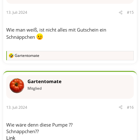
e
n
13. Juli 2024
#15
:
Wie man weiß, ist nicht alles mit Gutschein ein
Schnäppchen
Gartentomate
R
e
a
k
t
Gartentomate
i
o
Mitglied
n
e
n
13. Juli 2024
#16
:
Wie wäre denn diese Pumpe ??
Schnäppchen??
Link