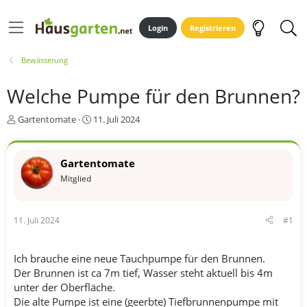
Login
Registrieren
Bewässerung
Welche Pumpe für den Brunnen?
E
E
Gartentomate
11. Juli 2024
r
r
s
s
t
t
Gartentomate
e
e
Mitglied
l
l
l
l
e
t
r
a
11. Juli 2024
#1
m
Ich brauche eine neue Tauchpumpe für den Brunnen.
Der Brunnen ist ca 7m tief, Wasser steht aktuell bis 4m
unter der Oberfläche.
Die alte Pumpe ist eine (geerbte) Tiefbrunnenpumpe mit