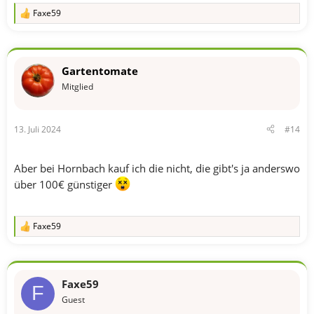
Faxe59
R
e
a
k
t
Gartentomate
i
o
Mitglied
n
e
n
13. Juli 2024
#14
:
Aber bei Hornbach kauf ich die nicht, die gibt's ja anderswo
über 100€ günstiger
Faxe59
R
e
a
k
t
Faxe59
i
F
o
Guest
n