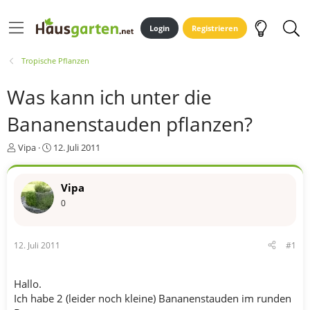
Login
Registrieren
Tropische Pflanzen
Was kann ich unter die
Bananenstauden pflanzen?
E
E
Vipa
12. Juli 2011
r
r
s
s
t
t
Vipa
e
e
0
l
l
l
l
e
t
12. Juli 2011
#1
r
a
m
Hallo.
Ich habe 2 (leider noch kleine) Bananenstauden im runden