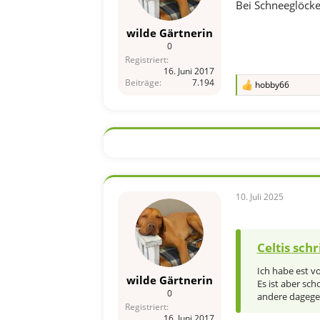
Bei Schneeglöcke
wilde Gärtnerin
0
Registriert
16. Juni 2017
Beiträge
7.194
hobby66
R
e
a
k
t
i
o
n
e
n
10. Juli 2025
:
Celtis schr
Ich habe est v
wilde Gärtnerin
Es ist aber sc
0
andere dagege
Registriert
16. Juni 2017