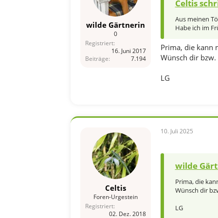
Celtis schr
Aus meinen Töpf
wilde Gärtnerin
Habe ich im Frü
0
Registriert
Prima, die kann m
16. Juni 2017
Wünsch dir bzw.
Beiträge
7.194
LG
10. Juli 2025
wilde Gärt
Prima, die kan
Celtis
Wünsch dir bz
Foren-Urgestein
Registriert
LG
02. Dez. 2018