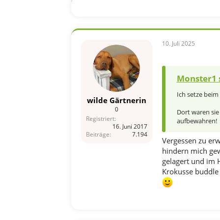
t
i
o
n
e
n
10. Juli 2025
:
Monster1 
Ich setze beim
wilde Gärtnerin
0
Dort waren sie 
Registriert
aufbewahren!
16. Juni 2017
Beiträge
7.194
Vergessen zu erw
hindern mich gew
gelagert und im H
Krokusse buddle i