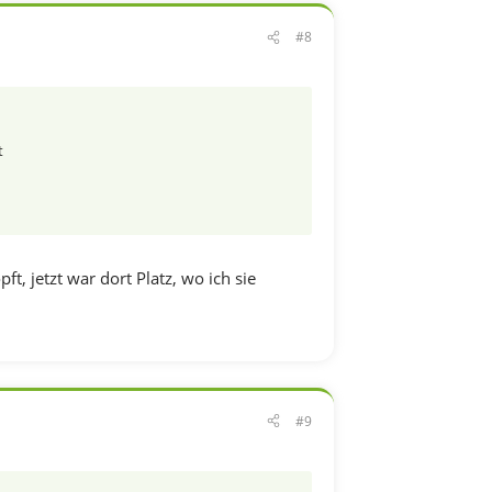
#8
t
t, jetzt war dort Platz, wo ich sie
#9