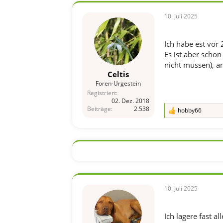
t
i
10. Juli 2025
o
n
e
Ich habe est vor 
n
Es ist aber schon
:
nicht müssen), a
Celtis
Foren-Urgestein
Registriert
02. Dez. 2018
Beiträge
2.538
hobby66
R
e
a
k
t
i
o
n
e
n
10. Juli 2025
:
Ich lagere fast 