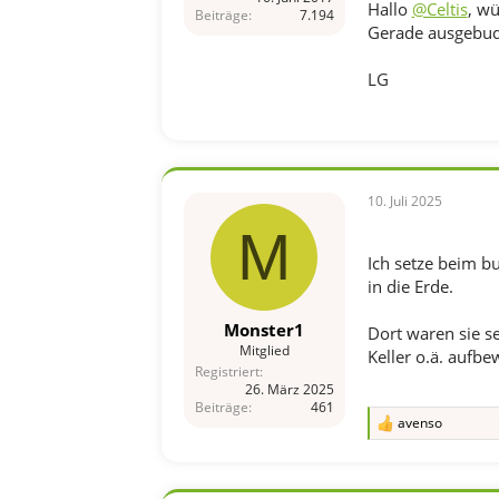
Hallo
@Celtis
, wü
Beiträge
7.194
Gerade ausgebudd
LG
10. Juli 2025
M
Ich setze beim b
in die Erde.
Monster1
Dort waren sie se
Mitglied
Keller o.ä. aufbe
Registriert
26. März 2025
Beiträge
461
avenso
R
e
a
k