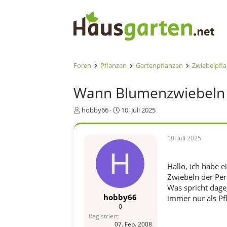
Foren
Pflanzen
Gartenpflanzen
Zwiebelpfl
Wann Blumenzwiebeln 
E
E
hobby66
10. Juli 2025
r
r
s
s
t
t
10. Juli 2025
e
e
H
l
l
l
l
Hallo, ich habe 
e
t
Zwiebeln der Per
r
a
Was spricht dage
m
hobby66
immer nur als Pf
0
Registriert
07. Feb. 2008