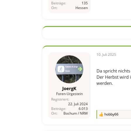
Beiträge
135
Ort
Hessen
10. Juli 2025
Da spricht nichts
Der Herbst wird 
werden.
JoergK
Foren-Urgestein
Registriert
22. Juli 2024
Beiträge
6.013
Ort
Bochum / NRW
hobby66
R
e
a
k