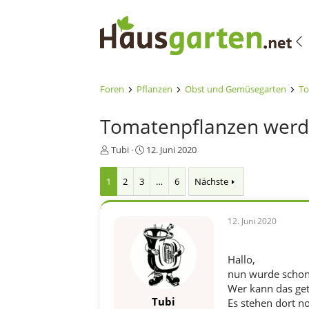
Foren
Pflanzen
Obst und Gemüsegarten
To
Tomatenpflanzen werde
E
E
Tubi
12. Juni 2020
r
r
s
s
1
2
3
…
6
Nächste
t
t
e
e
l
l
12. Juni 2020
l
l
e
t
r
a
Hallo,
m
nun wurde schon 
Wer kann das get
Tubi
Es stehen dort no