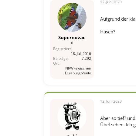
n
12. Juni 2020
:
Aufgrund der klar
Hasen?
Supernovae
0
Registriert
18. Juli 2016
Beiträge
7.292
Ort
NRW -zwischen
Duisburg/Venlo
12. Juni 2020
Aber so tief? und
Übel sehen. Ich 