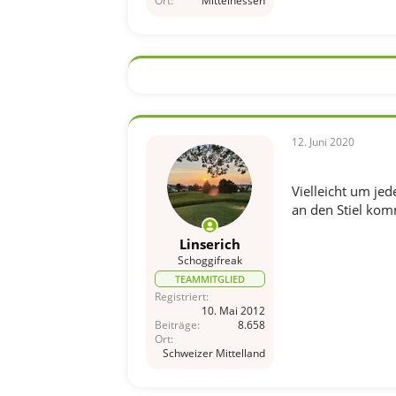
Ort
Mittelhessen
12. Juni 2020
Vielleicht um je
an den Stiel komm
Linserich
Schoggifreak
TEAMMITGLIED
Registriert
10. Mai 2012
Beiträge
8.658
Ort
Schweizer Mittelland