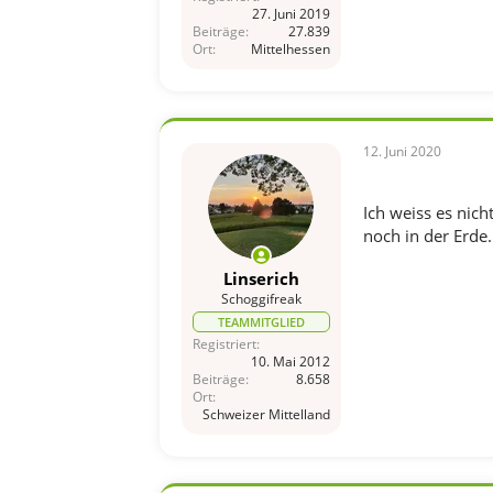
27. Juni 2019
Beiträge
27.839
Ort
Mittelhessen
12. Juni 2020
Ich weiss es nich
noch in der Erde.
Linserich
Schoggifreak
TEAMMITGLIED
Registriert
10. Mai 2012
Beiträge
8.658
Ort
Schweizer Mittelland