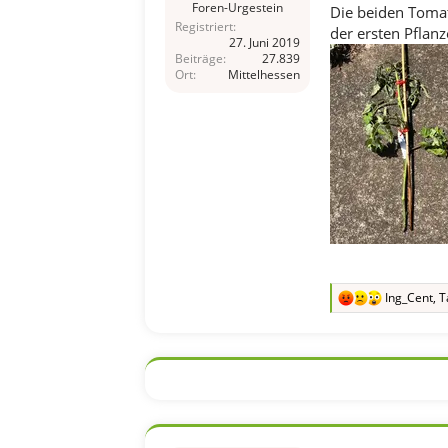
Foren-Urgestein
Die beiden Tomate
Registriert
der ersten Pflan
27. Juni 2019
Beiträge
27.839
Ort
Mittelhessen
Ing_Cent
,
T
R
e
a
k
t
i
o
n
e