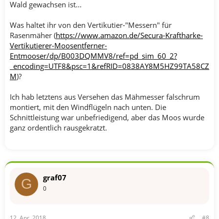
Wald gewachsen ist...
Was haltet ihr von den Vertikutier-"Messern" für
Rasenmäher (
https://www.amazon.de/Secura-Kraftharke-
Vertikutierer-Moosentferner-
Entmooser/dp/B003DQMMV8/ref=pd_sim_60_2?
_encoding=UTF8&psc=1&refRID=0838AY8M5HZ99TA58CZ
M
)?
Ich hab letztens aus Versehen das Mähmesser falschrum
montiert, mit den Windflügeln nach unten. Die
Schnittleistung war unbefriedigend, aber das Moos wurde
ganz ordentlich rausgekratzt.
graf07
G
0
12. Apr. 2018
#8