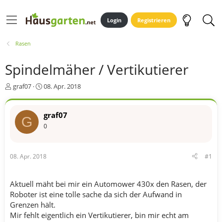
Login
Registrieren
Rasen
Spindelmäher / Vertikutierer
E
E
graf07
08. Apr. 2018
r
r
s
s
t
t
graf07
G
e
e
0
l
l
l
l
e
t
08. Apr. 2018
#1
r
a
m
Aktuell mäht bei mir ein Automower 430x den Rasen, der
Roboter ist eine tolle sache da sich der Aufwand in
Grenzen hält.
Mir fehlt eigentlich ein Vertikutierer, bin mir echt am