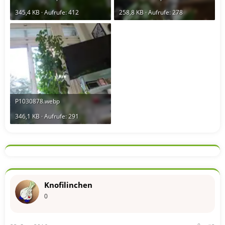
345,4 KB · Aufrufe: 412
258,8 KB · Aufrufe: 278
P1030878.webp
346,1 KB · Aufrufe: 291
Knofilinchen
0