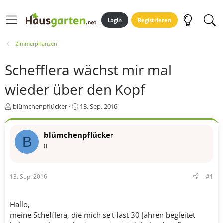
Login
Registrieren
Zimmerpflanzen
Schefflera wächst mir mal
wieder über den Kopf
E
E
blümchenpflücker
13. Sep. 2016
r
r
s
s
t
t
blümchenpflücker
B
e
e
0
l
l
l
l
e
t
13. Sep. 2016
#1
r
a
m
Hallo,
meine Schefflera, die mich seit fast 30 Jahren begleitet