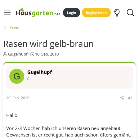
Login
Registrieren
Rasen
Rasen wird gelb-braun
E
E
Gugelhupf
10. Sep. 2010
r
r
s
s
t
t
Gugelhupf
G
e
e
0
l
l
l
l
e
t
10. Sep. 2010
#1
r
a
m
Hallo!
Vor 2-3 Wochen hab ich unseren Rasen neu angebaut.
Gewachsen ist er recht gut, hab auch schon öfters gemäht.