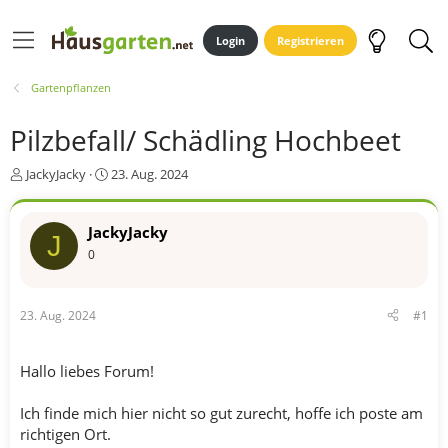
Login
Registrieren
Gartenpflanzen
Pilzbefall/ Schädling Hochbeet
E
E
JackyJacky
23. Aug. 2024
r
r
s
s
t
t
JackyJacky
J
e
e
0
l
l
l
l
e
t
23. Aug. 2024
#1
r
a
m
Hallo liebes Forum!
Ich finde mich hier nicht so gut zurecht, hoffe ich poste am
richtigen Ort.