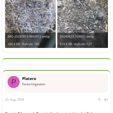
IMG-20240815-WA0012.webp
20240823_104001.webp
146,4 KB · Aufrufe: 182
929,8 KB · Aufrufe: 127
Platero
P
Foren-Urgestein
23. Aug. 2024
#2