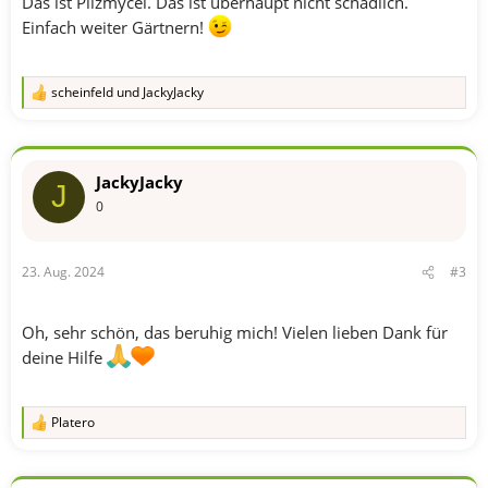
Das ist Pilzmycel. Das ist überhaupt nicht schädlich.
Einfach weiter Gärtnern!
scheinfeld
und
JackyJacky
R
e
a
k
t
JackyJacky
i
J
o
0
n
e
n
23. Aug. 2024
#3
:
Oh, sehr schön, das beruhig mich! Vielen lieben Dank für
deine Hilfe
Platero
R
e
a
k