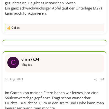
gezüchtet ist. Da gibt es inzwischen Sorten.
Ein ganz schwachwüchsiger Apfel (auf der Unterlage M27)
kann auch funktionieren.
Collas
R
e
a
k
t
i
o
n
chris7k34
e
C
n
Mitglied
:
03. Aug. 2021
#4
Im Garten von meinen Eltern haben wir letztes Jahr eine
Säulenzwetschge gepflanzt. Trägt schon wunderbar
Früchte. Braucht ca 1,5m in der Breite und Höhe kann man
begrenzen wenn man möchte.