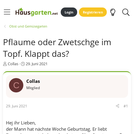
Login
Registrieren
Obst und Gemüsegarten
Pflaume oder Zwetschge im
Topf. Klappt das?
E
E
Collas
29. Juni 2021
r
r
s
s
t
t
Collas
C
e
e
Mitglied
l
l
l
l
e
t
29. Juni 2021
#1
r
a
m
Hej ihr Lieben,
der Mann hat nächste Woche Geburtstag. Er liebt