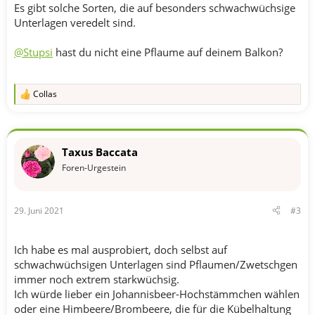
Es gibt solche Sorten, die auf besonders schwachwüchsige
Unterlagen veredelt sind.
@Stupsi
hast du nicht eine Pflaume auf deinem Balkon?
Collas
R
e
a
k
t
Taxus Baccata
i
o
Foren-Urgestein
n
e
n
29. Juni 2021
#3
:
Ich habe es mal ausprobiert, doch selbst auf
schwachwüchsigen Unterlagen sind Pflaumen/Zwetschgen
immer noch extrem starkwüchsig.
Ich würde lieber ein Johannisbeer-Hochstämmchen wählen
oder eine Himbeere/Brombeere, die für die Kübelhaltung