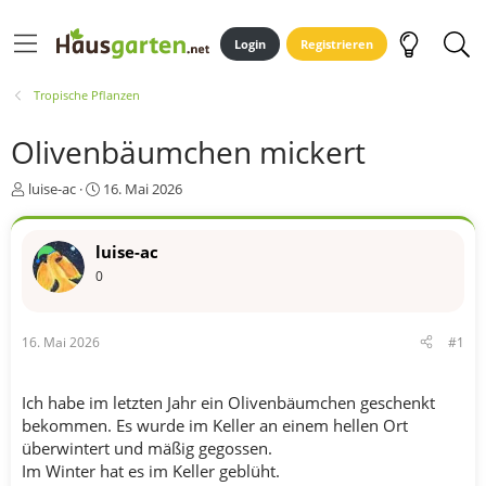
Login
Registrieren
Tropische Pflanzen
Olivenbäumchen mickert
E
E
luise-ac
16. Mai 2026
r
r
s
s
t
t
luise-ac
e
e
0
l
l
l
l
e
t
16. Mai 2026
#1
r
a
m
Ich habe im letzten Jahr ein Olivenbäumchen geschenkt
bekommen. Es wurde im Keller an einem hellen Ort
überwintert und mäßig gegossen.
Im Winter hat es im Keller geblüht.