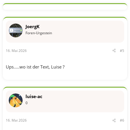
a
k
t
i
o
n
JoergK
e
n
Foren-Urgestein
:
16. Mai 2026
#5
Ups.....wo ist der Text, Luise ?
luise-ac
0
16. Mai 2026
#6