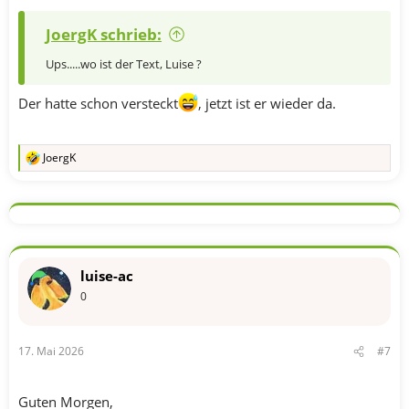
JoergK schrieb:
Ups.....wo ist der Text, Luise ?
Der hatte schon versteckt
, jetzt ist er wieder da.
JoergK
R
e
a
k
t
i
o
n
luise-ac
e
n
0
:
17. Mai 2026
#7
Guten Morgen,