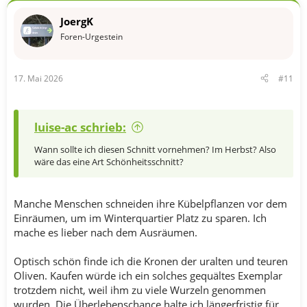
o
n
JoergK
e
n
Foren-Urgestein
:
17. Mai 2026
#11
luise-ac schrieb:
Wann sollte ich diesen Schnitt vornehmen? Im Herbst? Also
wäre das eine Art Schönheitsschnitt?
Manche Menschen schneiden ihre Kübelpflanzen vor dem
Einräumen, um im Winterquartier Platz zu sparen. Ich
mache es lieber nach dem Ausräumen.
Optisch schön finde ich die Kronen der uralten und teuren
Oliven. Kaufen würde ich ein solches gequältes Exemplar
trotzdem nicht, weil ihm zu viele Wurzeln genommen
wurden. Die Überlebenschance halte ich längerfristig für