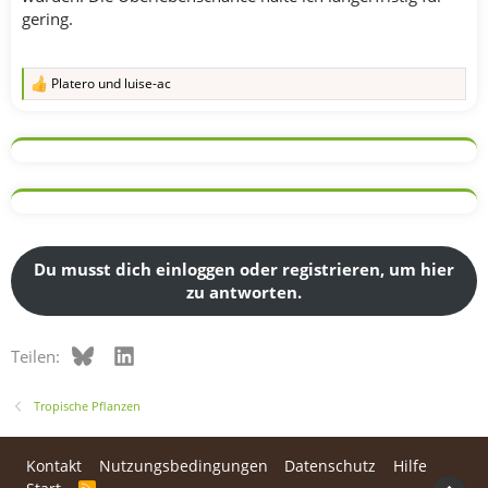
gering.
Platero
und
luise-ac
R
e
a
k
t
i
o
n
e
n
:
Du musst dich einloggen oder registrieren, um hier
zu antworten.
Bluesky
LinkedIn
Teilen:
Tropische Pflanzen
Kontakt
Nutzungsbedingungen
Datenschutz
Hilfe
R