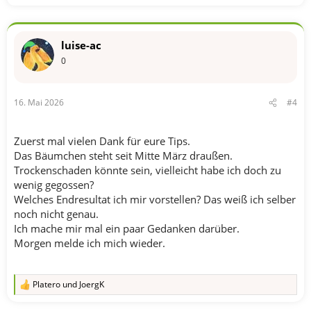
t
i
o
n
luise-ac
e
n
0
:
16. Mai 2026
#4
Zuerst mal vielen Dank für eure Tips.
Das Bäumchen steht seit Mitte März draußen.
Trockenschaden könnte sein, vielleicht habe ich doch zu
wenig gegossen?
Welches Endresultat ich mir vorstellen? Das weiß ich selber
noch nicht genau.
Ich mache mir mal ein paar Gedanken darüber.
Morgen melde ich mich wieder.
Platero
und
JoergK
R
e