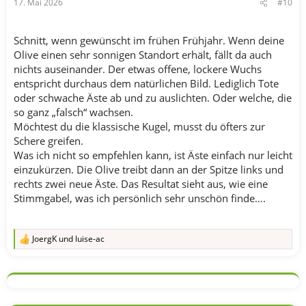
17. Mai 2026
#10
Schnitt, wenn gewünscht im frühen Frühjahr. Wenn deine
Olive einen sehr sonnigen Standort erhält, fällt da auch
nichts auseinander. Der etwas offene, lockere Wuchs
entspricht durchaus dem natürlichen Bild. Lediglich Tote
oder schwache Äste ab und zu auslichten. Oder welche, die
so ganz „falsch“ wachsen.
Möchtest du die klassische Kugel, musst du öfters zur
Schere greifen.
Was ich nicht so empfehlen kann, ist Äste einfach nur leicht
einzukürzen. Die Olive treibt dann an der Spitze links und
rechts zwei neue Äste. Das Resultat sieht aus, wie eine
Stimmgabel, was ich persönlich sehr unschön finde….
JoergK
und
luise-ac
R
e
a
k
t
i