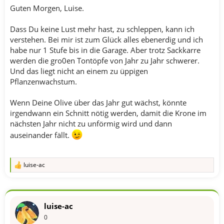
Guten Morgen, Luise.
Dass Du keine Lust mehr hast, zu schleppen, kann ich
verstehen. Bei mir ist zum Glück alles ebenerdig und ich
habe nur 1 Stufe bis in die Garage. Aber trotz Sackkarre
werden die gro0en Tontöpfe von Jahr zu Jahr schwerer.
Und das liegt nicht an einem zu üppigen
Pflanzenwachstum.
Wenn Deine Olive über das Jahr gut wächst, könnte
irgendwann ein Schnitt nötig werden, damit die Krone im
nächsten Jahr nicht zu unförmig wird und dann
auseinander fällt.
luise-ac
R
e
a
k
t
luise-ac
i
o
0
n