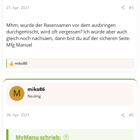
27. Apr. 2021
#5
Mhm, wurde der Rasensamen vor dem ausbringen
durchgemischt, wird oft vergessen? Ich würde aber auch
gleich noch nachsäen, dann bist du auf der sicheren Seite.
Mfg Manuel
miko86
R
e
a
k
t
miko86
i
M
o
Neuling
n
e
n
28. Apr. 2021
#6
:
MyManu schrieb: