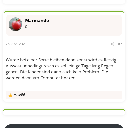
Marmande
0
28. Apr. 2021
#7
Würde bei einer Sorte bleiben denn sonst wird es fleckig.
Aussaat unbedingt rasch es soll einige Tage lang Regen
geben. Die Kinder sind dann auch kein Problem. Die
werden dann am Computer hocken.
miko86
R
e
a
k
t
i
o