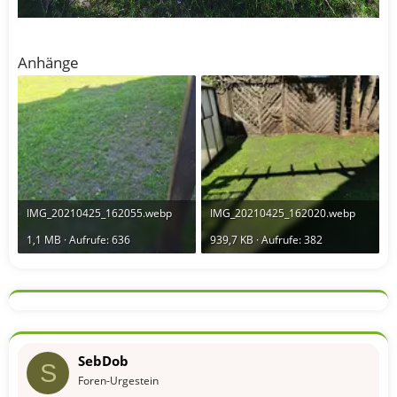
Anhänge
IMG_20210425_162055.webp
IMG_20210425_162020.webp
1,1 MB · Aufrufe: 636
939,7 KB · Aufrufe: 382
SebDob
S
Foren-Urgestein