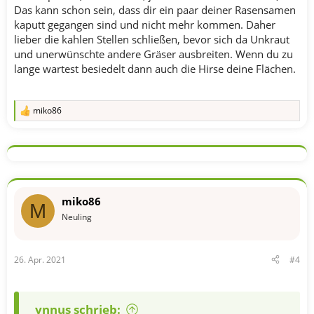
Das kann schon sein, dass dir ein paar deiner Rasensamen
kaputt gegangen sind und nicht mehr kommen. Daher
lieber die kahlen Stellen schließen, bevor sich da Unkraut
und unerwünschte andere Gräser ausbreiten. Wenn du zu
lange wartest besiedelt dann auch die Hirse deine Flächen.
miko86
R
e
a
k
t
i
o
n
miko86
e
M
n
Neuling
:
26. Apr. 2021
#4
ynnus schrieb: