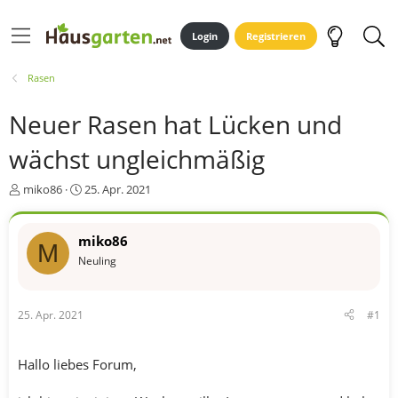
Login
Registrieren
Rasen
Neuer Rasen hat Lücken und
wächst ungleichmäßig
E
E
miko86
25. Apr. 2021
r
r
s
s
t
t
miko86
M
e
e
Neuling
l
l
l
l
e
t
25. Apr. 2021
#1
r
a
m
Hallo liebes Forum,