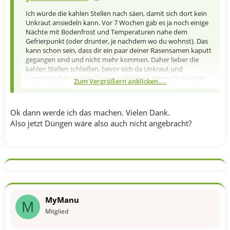
Ich würde die kahlen Stellen nach säen, damit sich dort kein
Unkraut ansiedeln kann. Vor 7 Wochen gab es ja noch einige
Nächte mit Bodenfrost und Temperaturen nahe dem
Gefrierpunkt (oder drunter, je nachdem wo du wohnst). Das
kann schon sein, dass dir ein paar deiner Rasensamen kaputt
gegangen sind und nicht mehr kommen. Daher lieber die
kahlen Stellen schließen, bevor sich da Unkraut und
unerwünschte andere Gräser ausbreiten. Wenn du zu lange
Zum Vergrößern anklicken....
wartest besiedelt dann auch die Hirse deine Flächen.
Ok dann werde ich das machen. Vielen Dank.
Also jetzt Düngen wäre also auch nicht angebracht?
MyManu
M
Mitglied