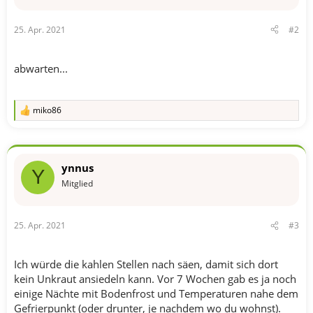
25. Apr. 2021
#2
abwarten...
miko86
R
e
a
k
t
ynnus
i
Y
o
Mitglied
n
e
n
25. Apr. 2021
#3
:
Ich würde die kahlen Stellen nach säen, damit sich dort
kein Unkraut ansiedeln kann. Vor 7 Wochen gab es ja noch
einige Nächte mit Bodenfrost und Temperaturen nahe dem
Gefrierpunkt (oder drunter, je nachdem wo du wohnst).