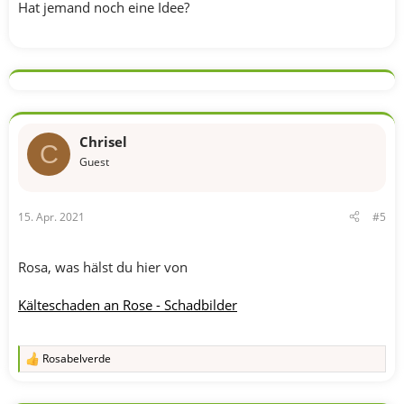
Hat jemand noch eine Idee?
Chrisel
C
Guest
15. Apr. 2021
#5
Rosa, was hälst du hier von
Kälteschaden an Rose - Schadbilder
Rosabelverde
R
e
a