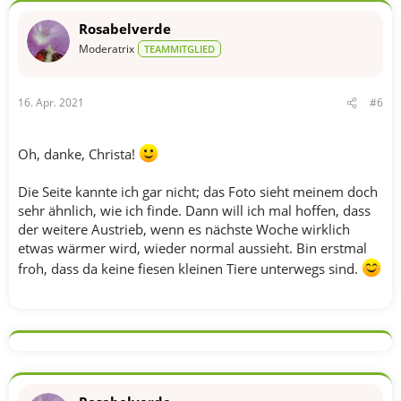
k
t
Rosabelverde
i
o
Moderatrix
TEAMMITGLIED
n
e
n
16. Apr. 2021
#6
:
Oh, danke, Christa!
Die Seite kannte ich gar nicht; das Foto sieht meinem doch
sehr ähnlich, wie ich finde. Dann will ich mal hoffen, dass
der weitere Austrieb, wenn es nächste Woche wirklich
etwas wärmer wird, wieder normal aussieht. Bin erstmal
froh, dass da keine fiesen kleinen Tiere unterwegs sind.