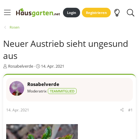
Login
Registrieren
Rosen
Neuer Austrieb sieht ungesund
aus
E
E
Rosabelverde
14. Apr. 2021
r
r
s
s
t
t
Rosabelverde
e
e
Moderatrix
TEAMMITGLIED
l
l
l
l
e
t
14. Apr. 2021
#1
r
a
m