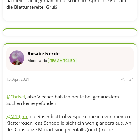
handeln. Die legt manchmal schon im April ihre Eier auf
die Blattuntereite. Gruß
Rosabelverde
Moderatrix
TEAMMITGLIED
15. Apr. 2021
#4
@Chrisel
, also Viecher hab ich heute bei genauestem
Suchen keine gefunden.
@M19J55
, die Rosenblattrollwespe kenne ich von meinen
Kletterrosen, das Schadbild sieht ein wenig anders aus. An
der Constanze Mozart sind jedenfalls (noch) keine.