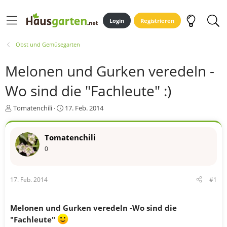
Login
Registrieren
Obst und Gemüsegarten
Melonen und Gurken veredeln -
Wo sind die "Fachleute" :)
E
E
Tomatenchili
17. Feb. 2014
r
r
s
s
t
t
Tomatenchili
e
e
0
l
l
l
l
e
t
17. Feb. 2014
#1
r
a
m
Melonen und Gurken veredeln -Wo sind die
"Fachleute"