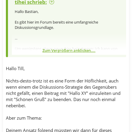
tihei schrieb:
Hallo Bastian,
Es gibt hier im Forum bereits eine umfangreiche
Diskussionsgrundlage.
...
Um wenigstens etwas
neues
hier beizutragen: Ich kann von
Zum Vergrößern anklicken....
letzter Saison berichten, das die Veredelung unter
Zuhilfenahme von verschiedenen Klebstoffen und Wachsen,
wie sie bei Paprika, Auberginen, Tomaten und auch Kakteen
Hallo Till,
ganz wunderbar funktioniert, nur mit seehr viel
Fingerspitzengefühl und schlechter Erfolgsquote auf (meine)
Melonen übertragbar war.
Nichts-desto-trotz ist es eine Form der Höflichkeit, auch
-Till
wenn einem die Diskussions-Strategie des Gegenübers
nicht gefällt, einen Beitrag mit "Hallo XY" einzuleiten und
mit "Schönen Gruß" zu beenden. Das nur noch einmal
nebenbei.
Aber zum Thema:
Deinem Ansatz folgend müssten wir dann für dieses