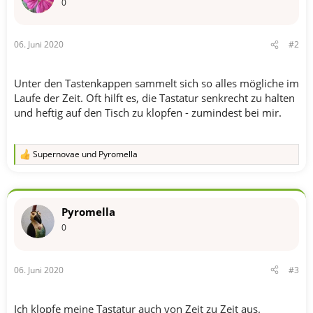
0
06. Juni 2020
#2
Unter den Tastenkappen sammelt sich so alles mögliche im
Laufe der Zeit. Oft hilft es, die Tastatur senkrecht zu halten
und heftig auf den Tisch zu klopfen - zumindest bei mir.
Supernovae
und
Pyromella
R
e
a
k
t
Pyromella
i
o
0
n
e
n
06. Juni 2020
#3
:
Ich klopfe meine Tastatur auch von Zeit zu Zeit aus.