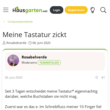
Login
Registrieren
Computerprobleme
Meine Tastatur zickt
E
E
Rosabelverde
06. Juni 2020
r
r
s
s
t
t
Rosabelverde
e
e
Moderatrix
TEAMMITGLIED
l
l
l
l
e
t
06. Juni 2020
#1
r
a
m
Seit 3 Tagen entscheidet meine Tastatur* eigenmächtig
darüber, welche Buchstaben sie nicht mag.
Zuerst war es das e. Im Schreibfluss meiner 10 Finger fiel