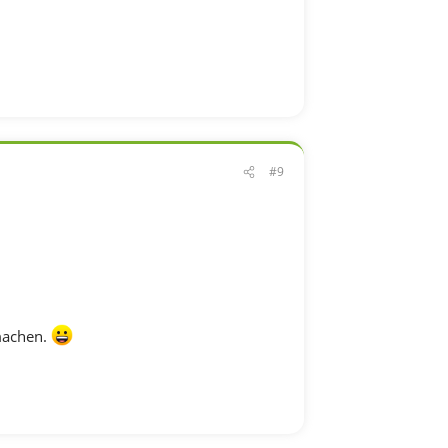
#9
 machen.