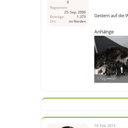
0
Registriert
25. Sep. 2006
Gestern auf die 
Beiträge
1.373
Ort
im Norden
Anhänge
1.Tag.webp
118 KB · Aufrufe: 2
19. Feb. 2014