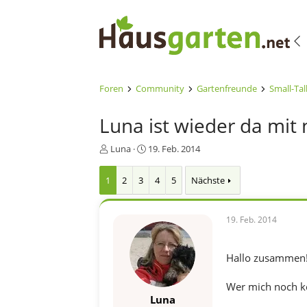
Foren
Community
Gartenfreunde
Small-Tal
Luna ist wieder da mi
E
E
Luna
19. Feb. 2014
r
r
s
s
1
2
3
4
5
Nächste
t
t
e
e
l
l
19. Feb. 2014
l
l
e
t
r
a
Hallo zusammen
m
Wer mich noch ke
Luna