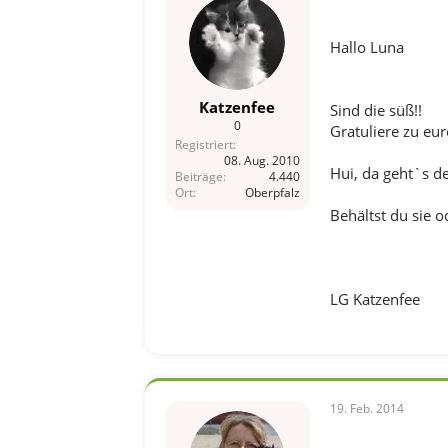
Hallo Luna
Katzenfee
Sind die süß!!
0
Gratuliere zu e
Registriert
08. Aug. 2010
Hui, da geht`s d
Beiträge
4.440
Ort
Oberpfalz
Behältst du sie o
LG Katzenfee
19. Feb. 2014