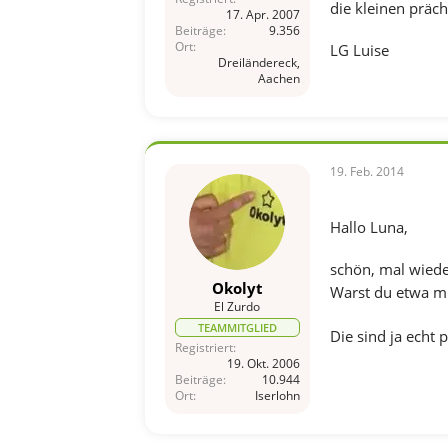
die kleinen präch
17. Apr. 2007
Beiträge
9.356
Ort
LG Luise
Dreiländereck,
Aachen
19. Feb. 2014
Hallo Luna,
schön, mal wiede
Okolyt
Warst du etwa mi
El Zurdo
TEAMMITGLIED
Die sind ja echt
Registriert
19. Okt. 2006
Beiträge
10.944
Ort
Iserlohn