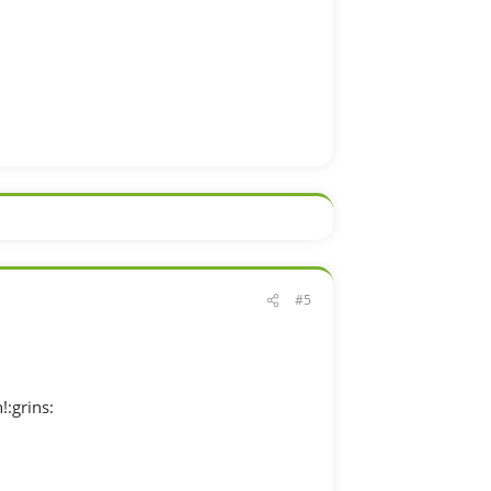
#5
:grins: