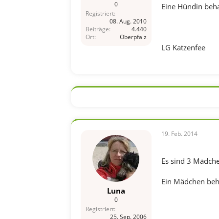
0
Eine Hündin beha
Registriert
08. Aug. 2010
Beiträge
4.440
Ort
Oberpfalz
LG Katzenfee
19. Feb. 2014
Es sind 3 Mädche
Ein Mädchen beha
Luna
0
Registriert
25. Sep. 2006