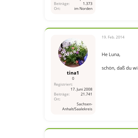
Beiträge
1.373
Ort
im Norden
19. Feb. 2014
He Luna,
schön, daß du wie
tina1
0
Registriert
17. Juni 2008
Beiträge
21.741
Ort
Sachsen-
Anhalt/Saalekreis