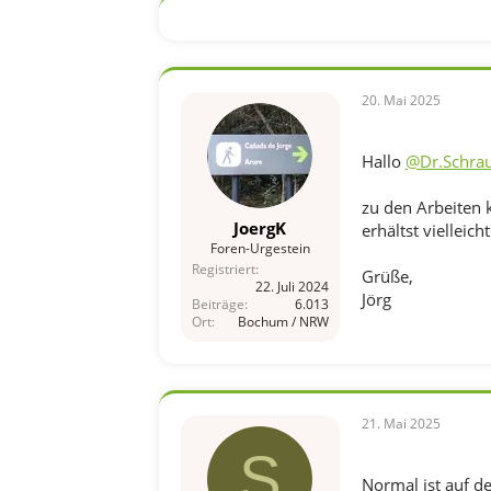
20. Mai 2025
Hallo
@Dr.Schra
zu den Arbeiten k
JoergK
erhältst vielleich
Foren-Urgestein
Registriert
Grüße,
22. Juli 2024
Jörg
Beiträge
6.013
Ort
Bochum / NRW
21. Mai 2025
S
Normal ist auf d