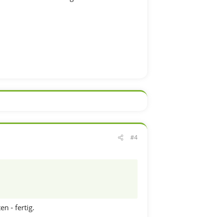
#4
n - fertig.