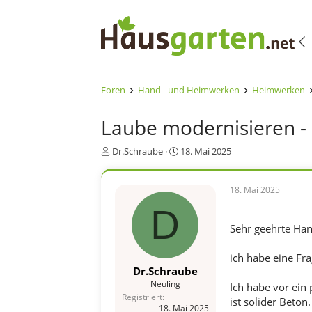
Foren
Hand - und Heimwerken
Heimwerken
Laube modernisieren -
E
E
Dr.Schraube
18. Mai 2025
r
r
s
s
t
t
18. Mai 2025
e
e
D
l
l
l
l
Sehr geehrte Ha
e
t
r
a
ich habe eine Fr
m
Dr.Schraube
Neuling
Ich habe vor ei
Registriert
ist solider Beton
18. Mai 2025