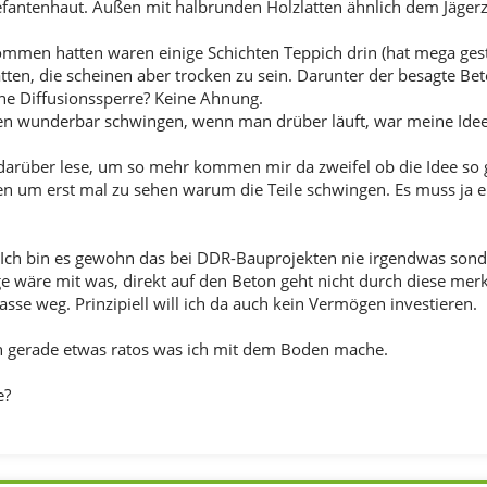
efantenhaut. Außen mit halbrunden Holzlatten ähnlich dem Jägerz
ommen hatten waren einige Schichten Teppich drin (hat mega gest
tten, die scheinen aber trocken zu sein. Darunter der besagte B
ine Diffusionssperre? Keine Ahnung.
en wunderbar schwingen, wenn man drüber läuft, war meine Idee 
arüber lese, um so mehr kommen mir da zweifel ob die Idee so gut
ßen um erst mal zu sehen warum die Teile schwingen. Es muss ja
Ich bin es gewohn das bei DDR-Bauprojekten nie irgendwas sonde
ge wäre mit was, direkt auf den Beton geht nicht durch diese mer
asse weg. Prinzipiell will ich da auch kein Vermögen investieren.
h gerade etwas ratos was ich mit dem Boden mache.
e?