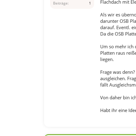
Flachdach mit El
Beiträge
1
Als wir es übern
darunter OSB Pla
darauf. Eventl. e
Da die OSB Platt
Um so mehr ich d
Platten raus rei
liegen.
Frage was denn? 
ausgleichen. Fra
fällt Ausgleichsm
Von daher bin ic
Habt ihr eine Ide