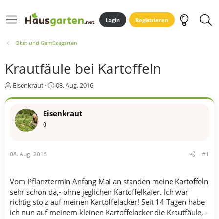
Login
Registrieren
Obst und Gemüsegarten
Krautfäule bei Kartoffeln
E
E
Eisenkraut
08. Aug. 2016
r
r
s
s
t
t
Eisenkraut
e
e
0
l
l
l
l
e
t
08. Aug. 2016
#1
r
a
m
Vom Pflanztermin Anfang Mai an standen meine Kartoffeln
sehr schön da,- ohne jeglichen Kartoffelkäfer. Ich war
richtig stolz auf meinen Kartoffelacker! Seit 14 Tagen habe
ich nun auf meinem kleinen Kartoffelacker die Krautfäule, -