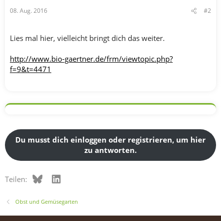
08. Aug. 2016
#2
Lies mal hier, vielleicht bringt dich das weiter.
http://www.bio-gaertner.de/frm/viewtopic.php?
f=9&t=4471
Du musst dich einloggen oder registrieren, um hier
zu antworten.
Bluesky
LinkedIn
Teilen:
Obst und Gemüsegarten