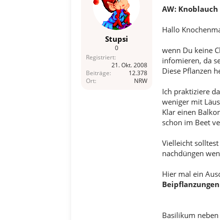
AW: Knoblauch v
Hallo Knochenma
Stupsi
0
wenn Du keine Ch
Registriert
infomieren, da s
21. Okt. 2008
Diese Pflanzen h
Beiträge
12.378
Ort
NRW
Ich praktiziere 
weniger mit Läus
Klar einen Balko
schon im Beet ve
Vielleicht sollte
nachdüngen wenn 
Hier mal ein Ausc
Beipflanzungen
Basilikum neben