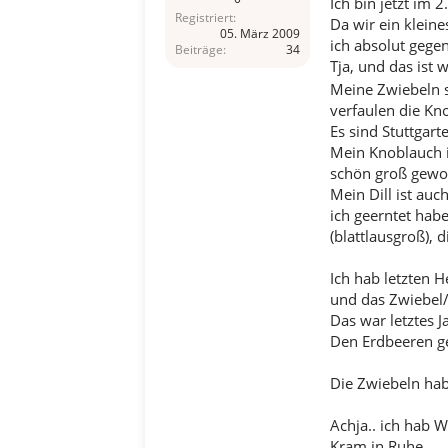
Ich bin jetzt im 2
Registriert
Da wir ein klein
05. März 2009
ich absolut gege
Beiträge
34
Tja, und das ist
Meine Zwiebeln s
verfaulen die Kn
Es sind Stuttgart
Mein Knoblauch i
schön groß geword
Mein Dill ist au
ich geerntet hab
(blattlausgroß),
Ich hab letzten 
und das Zwiebel
Das war letztes J
Den Erdbeeren geh
Die Zwiebeln hab 
Achja.. ich hab 
Kram in Ruhe...