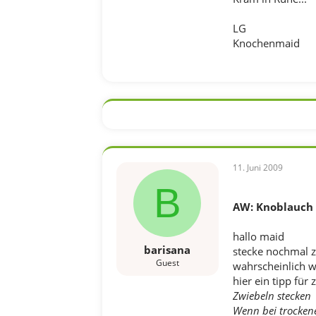
LG
Knochenmaid
11. Juni 2009
B
AW: Knoblauch v
hallo maid
barisana
stecke nochmal zw
Guest
wahrscheinlich wa
hier ein tipp für
Zwiebeln stecken
Wenn bei trockene