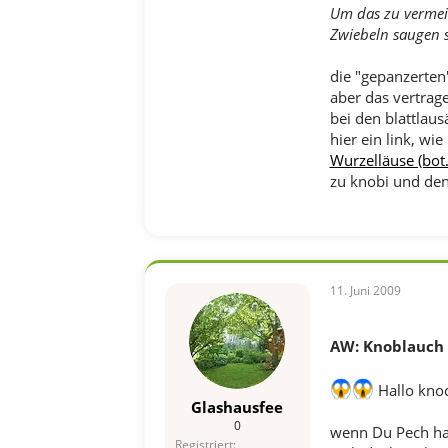
Um das zu vermei
Zwiebeln saugen s
die "gepanzerten"
aber das vertrage
bei den blattlaus
hier ein link, wi
Wurzelläuse (bot.
zu knobi und den
11. Juni 2009
AW: Knoblauch v
Hallo kn
Glashausfee
0
wenn Du Pech has
Registriert