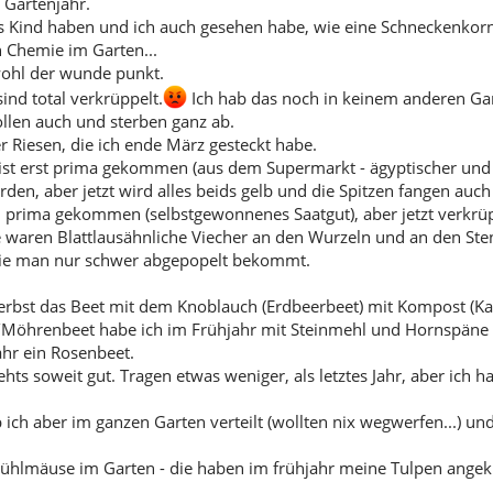
. Gartenjahr.
es Kind haben und ich auch gesehen habe, wie eine Schneckenkorn
n Chemie im Garten...
 wohl der wunde punkt.
ind total verkrüppelt.
Ich hab das noch in keinem anderen Gar
ollen auch und sterben ganz ab.
er Riesen, die ich ende März gesteckt habe.
st erst prima gekommen (aus dem Supermarkt - ägyptischer und ch
en, aber jetzt wird alles beids gelb und die Spitzen fangen auch
ch prima gekommen (selbstgewonnenes Saatgut), aber jetzt verkrüpp
e waren Blattlausähnliche Viecher an den Wurzeln und an den Sten
 die man nur schwer abgepopelt bekommt.
Herbst das Beet mit dem Knoblauch (Erdbeerbeet) mit Kompost (K
/Möhrenbeet habe ich im Frühjahr mit Steinmehl und Hornspäne 
ahr ein Rosenbeet.
ts soweit gut. Tragen etwas weniger, als letztes Jahr, aber ich h
ich aber im ganzen Garten verteilt (wollten nix wegwerfen...) und
Wühlmäuse im Garten - die haben im frühjahr meine Tulpen angek