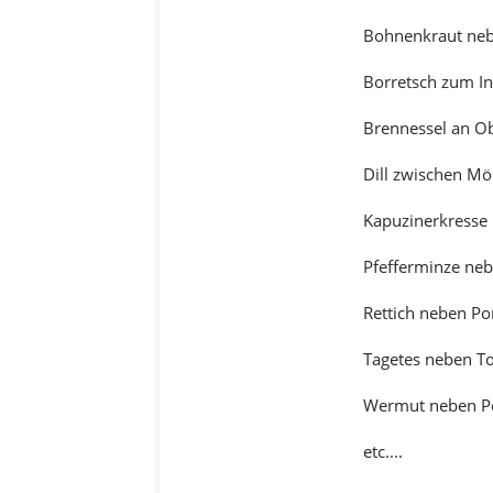
Bohnenkraut neb
Borretsch zum In
Brennessel an Ob
Dill zwischen Mö
Kapuzinerkresse 
Pfefferminze ne
Rettich neben Po
Tagetes neben To
Wermut neben Po
etc....