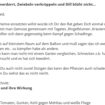
erdorrt, Zwiebeln verkrüppeln und Dill blüht nicht...
id,
emie einsetzten willst würde ich Dir den Rat geben Dich einmal
etzt man Gemüse gemeinsam mit Tagetes ,Ringelblumen ,Kräutern e
elfen sich dann gegenseitig beim Kampf gegen Schädlinge.
das auf kleinstem Raum auf dem Balkon und muß sagen das ich wen
en etc.. zu kämpfen habe als andere.
n kann man nicht mit einem Garten vergleichen, Schnecken z.b. 
rsucht und es hat sich bewährt.
st Du auch nicht zuviel Düngen das kann den Pflanzen auch schaden
Du siehst das es nicht reicht.
hnitt:
 und ihre Wirkung
 Tomaten, Gurken, Kohl gegen Mehltau und weiße Fliege