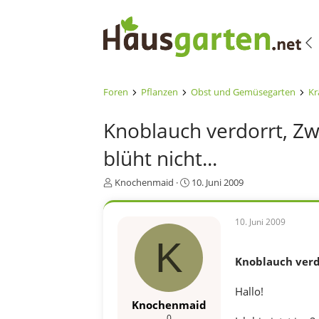
Foren
Pflanzen
Obst und Gemüsegarten
Kr
Knoblauch verdorrt, Zw
blüht nicht...
E
E
Knochenmaid
10. Juni 2009
r
r
s
s
t
t
10. Juni 2009
e
e
K
l
l
l
l
Knoblauch verdo
e
t
r
a
Hallo!
m
Knochenmaid
0