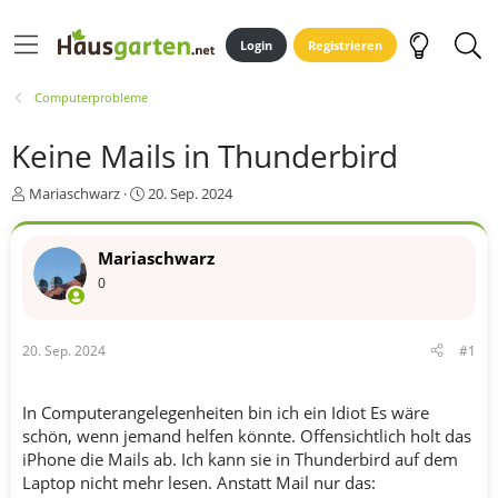
Login
Registrieren
Computerprobleme
Keine Mails in Thunderbird
E
E
Mariaschwarz
20. Sep. 2024
r
r
s
s
t
t
Mariaschwarz
e
e
0
l
l
l
l
e
t
20. Sep. 2024
#1
r
a
m
In Computerangelegenheiten bin ich ein Idiot Es wäre
schön, wenn jemand helfen könnte. Offensichtlich holt das
iPhone die Mails ab. Ich kann sie in Thunderbird auf dem
Laptop nicht mehr lesen. Anstatt Mail nur das: