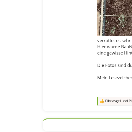
verrottet es sehr
Hier wurde BauN
eine gewisse Hin
Die Fotos sind d
Mein Lesezeichen
Elkevogel
und
Pl
R
e
a
k
t
i
o