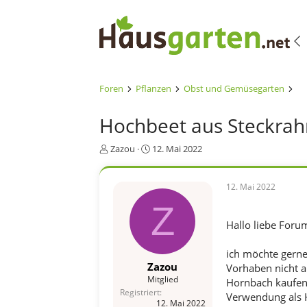
Foren
Pflanzen
Obst und Gemüsegarten
Hochbeet aus Steckrah
E
E
Zazou
12. Mai 2022
r
r
s
s
t
t
12. Mai 2022
e
e
Z
l
l
l
l
Hallo liebe Foru
e
t
r
a
ich möchte gerne
m
Zazou
Vorhaben nicht al
Mitglied
Hornbach kaufen.
Registriert
Verwendung als H
12. Mai 2022