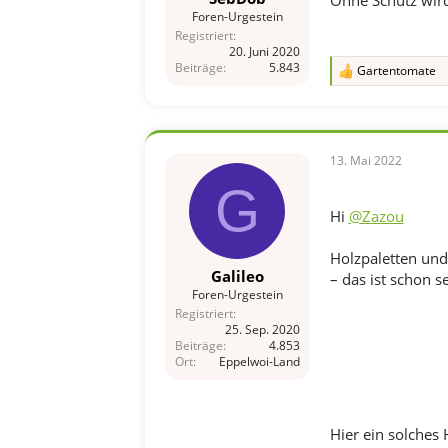
Ohne Schutz wird
Foren-Urgestein
Registriert
20. Juni 2020
Beiträge
5.843
Gartentomate
R
e
a
k
t
i
13. Mai 2022
o
G
n
e
Hi
@Zazou
n
:
Holzpaletten und
Galileo
– das ist schon s
Foren-Urgestein
Registriert
25. Sep. 2020
Beiträge
4.853
Ort
Eppelwoi-Land
Hier ein solches