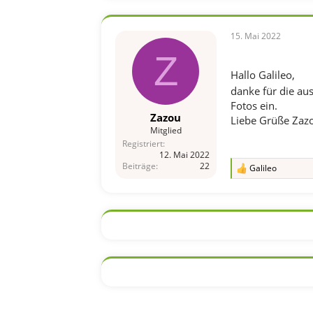
n
e
n
15. Mai 2022
:
Z
Hallo Galileo,
danke für die au
Fotos ein.
Zazou
Liebe Grüße Zaz
Mitglied
Registriert
12. Mai 2022
Beiträge
22
Galileo
R
e
a
k
t
i
o
n
e
n
: