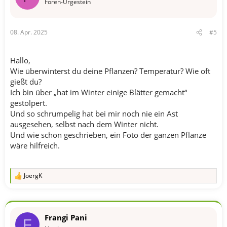
Foren-Urgestein
08. Apr. 2025
#5
Hallo,
Wie überwinterst du deine Pflanzen? Temperatur? Wie oft
gießt du?
Ich bin über „hat im Winter einige Blätter gemacht“
gestolpert.
Und so schrumpelig hat bei mir noch nie ein Ast
ausgesehen, selbst nach dem Winter nicht.
Und wie schon geschrieben, ein Foto der ganzen Pflanze
wäre hilfreich.
JoergK
R
e
a
k
t
Frangi Pani
i
F