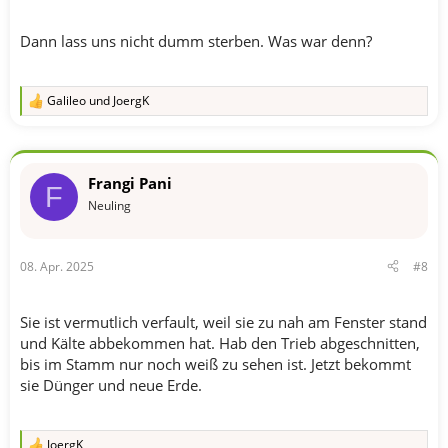
Dann lass uns nicht dumm sterben. Was war denn?
Galileo
und
JoergK
R
e
a
k
t
Frangi Pani
i
F
o
Neuling
n
e
n
08. Apr. 2025
#8
:
Sie ist vermutlich verfault, weil sie zu nah am Fenster stand
und Kälte abbekommen hat. Hab den Trieb abgeschnitten,
bis im Stamm nur noch weiß zu sehen ist. Jetzt bekommt
sie Dünger und neue Erde.
JoergK