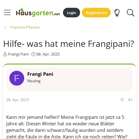
Login
Registrieren
Tropische Pflanzen
Hilfe- was hat meine Frangipani?
E
E
Frangi Pani
08. Apr. 2025
r
r
s
s
t
t
Frangi Pani
F
e
e
Neuling
l
l
l
l
e
t
r
a
08. Apr. 2025
#1
m
Kann mir jemand helfen? Meine Frangipani ist jetzt ca 5
Jahre alt. Diesen Winter hat sie wieder neue Blätter
gemacht, die dann schwarz/faulig wurden und seitdem
zieht die Fäule in die Äste. Kann ich sie noch retten? Wie?