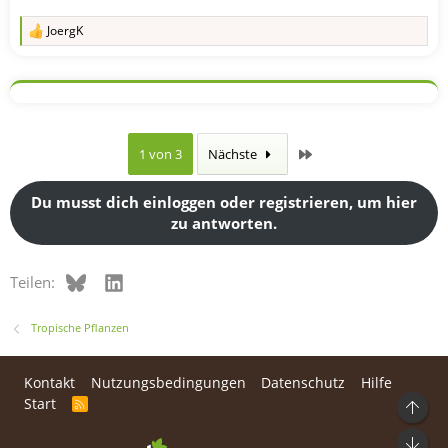
JoergK
R
e
a
k
t
i
o
n
Letzte
1 von 3
Nächste
e
n
:
Du musst dich einloggen oder registrieren, um hier
zu antworten.
Bluesky
LinkedIn
Teilen:
Tropische Pflanzen
Kontakt
Nutzungsbedingungen
Datenschutz
Hilfe
Start
R
Ob
S
S
Unt