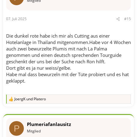
Mitglied
07. Juli 2025
#15
Die dunkel rote habe ich mir als Cutting aus einer
Hotelanlage in Thailand mitgenommen.Habe vor 4 Wochen
auch zwei bewurzelte Plumis mit nach La Palma
genommen und einen deutsch sprechenden Tourguide
geschenkt der uns bei der Suche nach Ron hilft.
Dort gibt es ja nur weiss/gelbe.
Habe mal dass bewurzeln mit der Tüte probiert und es hat
geklappt.
JoergK
und
Platero
R
e
a
k
t
Plumeriafanlausitz
i
P
o
Mitglied
n