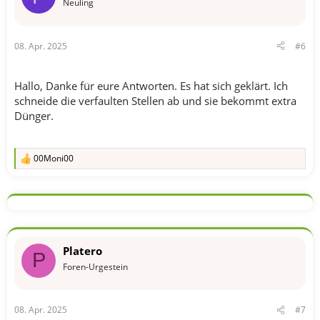
o
Neuling
n
e
n
08. Apr. 2025
#6
:
Hallo, Danke für eure Antworten. Es hat sich geklärt. Ich
schneide die verfaulten Stellen ab und sie bekommt extra
Dünger.
00Moni00
R
e
a
k
t
i
o
n
Platero
e
P
n
Foren-Urgestein
:
08. Apr. 2025
#7