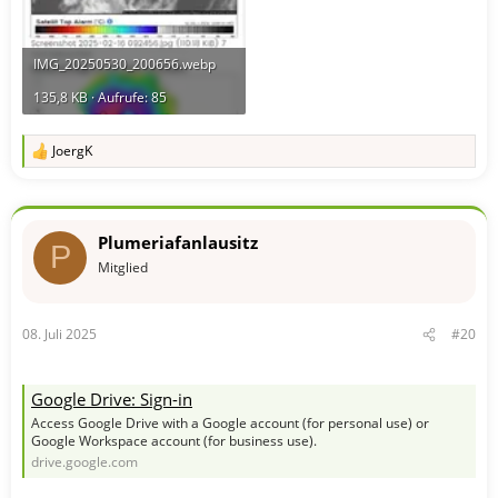
IMG_20250530_200656.webp
135,8 KB · Aufrufe: 85
JoergK
R
e
a
k
t
Plumeriafanlausitz
i
P
o
Mitglied
n
e
n
08. Juli 2025
#20
:
Google Drive: Sign-in
Access Google Drive with a Google account (for personal use) or
Google Workspace account (for business use).
drive.google.com