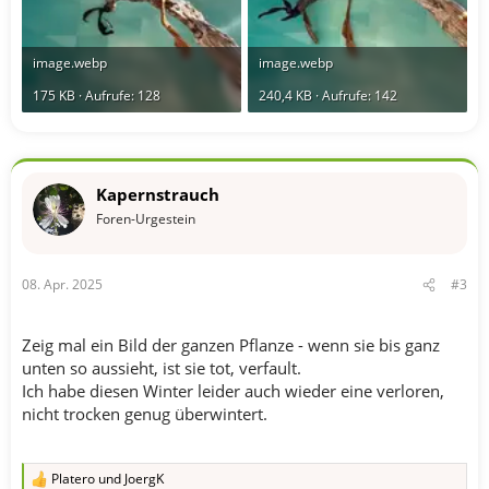
image.webp
image.webp
175 KB · Aufrufe: 128
240,4 KB · Aufrufe: 142
Kapernstrauch
Foren-Urgestein
08. Apr. 2025
#3
Zeig mal ein Bild der ganzen Pflanze - wenn sie bis ganz
unten so aussieht, ist sie tot, verfault.
Ich habe diesen Winter leider auch wieder eine verloren,
nicht trocken genug überwintert.
Platero
und
JoergK
R