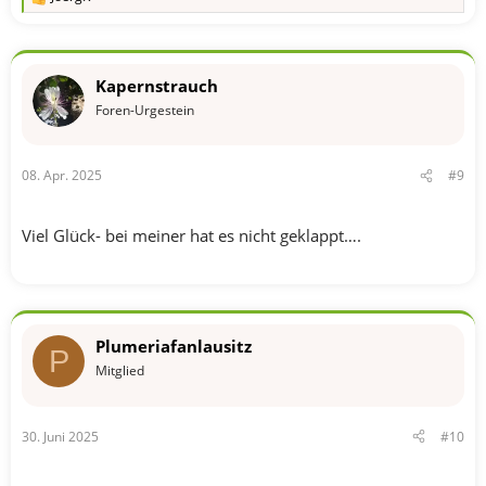
R
e
a
k
t
Kapernstrauch
i
o
Foren-Urgestein
n
e
n
08. Apr. 2025
#9
:
Viel Glück- bei meiner hat es nicht geklappt….
Plumeriafanlausitz
P
Mitglied
30. Juni 2025
#10