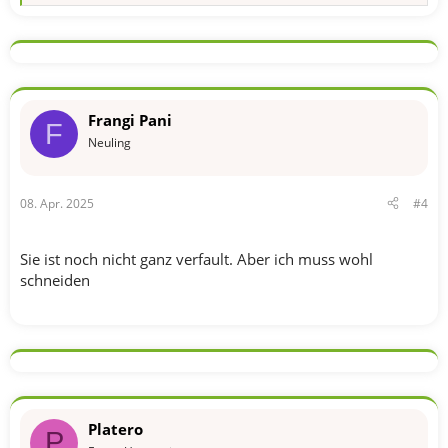
e
a
k
t
i
o
n
Frangi Pani
e
F
n
Neuling
:
08. Apr. 2025
#4
Sie ist noch nicht ganz verfault. Aber ich muss wohl
schneiden
Platero
P