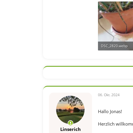
204,8 KB · Aufrufe:
DSC_2820.webp
81,8 KB · Aufrufe: 
06. Okt. 2024
Hallo Jonas!
Herzlich willko
Linserich