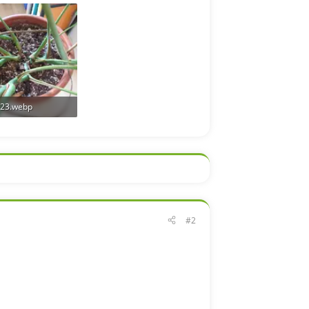
B · Aufrufe: 133
179,3 KB · Aufrufe: 126
23.webp
B · Aufrufe: 153
#2