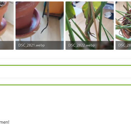
 179
256,1 KB · Aufrufe: 127
206,6 KB · Aufrufe: 151
130,4 K
DSC_2821.webp
DSC_2822.webp
DSC_28
125
62,9 KB · Aufrufe: 145
149 KB · Aufrufe: 147
233,9 K
mmen!