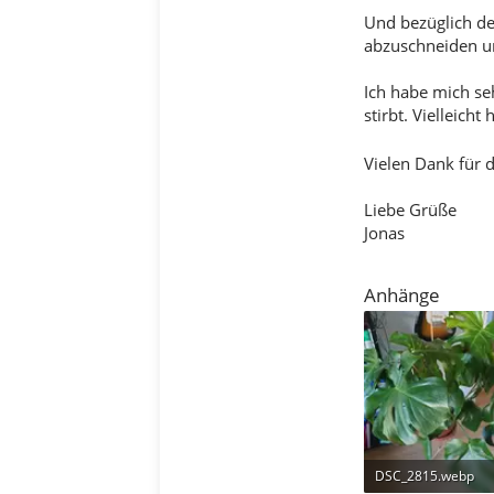
Und bezüglich de
abzuschneiden un
Ich habe mich se
stirbt. Vielleich
Vielen Dank für d
Liebe Grüße
Jonas
Anhänge
DSC_2815.webp