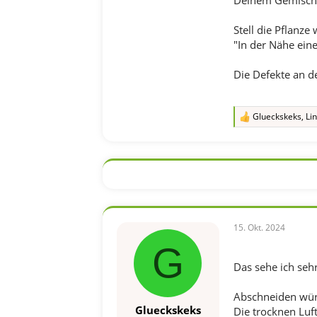
Deinem Gemisch
Stell die Pflanze
"In der Nähe eine
Die Defekte an d
Glueckskeks
,
Li
R
e
a
k
t
i
o
n
e
n
15. Okt. 2024
:
G
Das sehe ich seh
Abschneiden würde
Glueckskeks
Die trocknen Luft