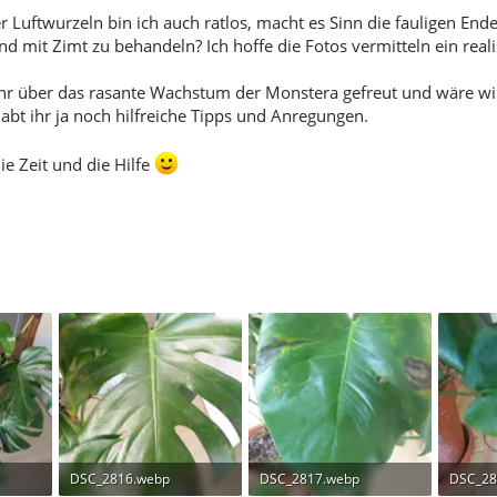
r Luftwurzeln bin ich auch ratlos, macht es Sinn die fauligen En
d mit Zimt zu behandeln? Ich hoffe die Fotos vermitteln ein real
hr über das rasante Wachstum der Monstera gefreut und wäre wirkl
t habt ihr ja noch hilfreiche Tipps und Anregungen.
ie Zeit und die Hilfe
DSC_2816.webp
DSC_2817.webp
DSC_28