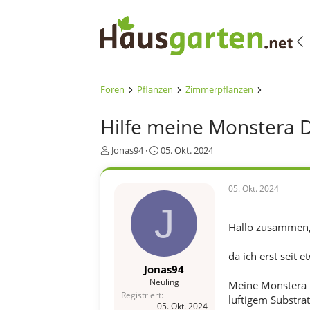
Foren
Pflanzen
Zimmerpflanzen
Hilfe meine Monstera Del
E
E
Jonas94
05. Okt. 2024
r
r
s
s
t
t
05. Okt. 2024
e
e
J
l
l
l
l
Hallo zusammen
e
t
r
a
da ich erst seit
m
Jonas94
Neuling
Meine Monstera h
Registriert
luftigem Substra
05. Okt. 2024