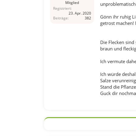
Mitglied
unproblematisch
Registriert
23. Apr. 2020
Gönn ihr ruhig L
Beiträge
382
getrost machen! M
Die Flecken sind 
braun und flecki
Ich vermute daher
Ich würde deshal
Salze verunreinig
Stand die Pflanze 
Guck dir nochmal