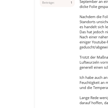
September an ei
Beiträge
1
dicke Folie gesp
Nachdem die Foli
Standorts unsich
es handelt sich l
Das hat jedoch n
Nach einer nähere
einiger Youtube-R
geduscht/abgewic
Trotzt der Maßn
Luftwurzeln vorn
generell einen sc
Ich habe auch an 
Feuchtigkeit an m
und die Tempera
Lange Rede wenig 
darauf hoffen, da