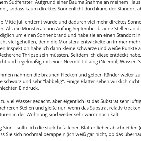
nem Südfenster. Aufgrund einer Baumaßnahme an meinem Haus wa
annt, sodass kaum direktes Sonnenlicht durchkam, der Standort a
e Mitte Juli entfernt wurde und dadurch viel mehr direktes Sonn
er. Als die Monstera dann Anfang September braune Stellen an de
ediglich um einen Sonnenbrand und habe sie an einen Standort in 
icht viel geholfen, denn die Monstera entwickelte an immer mehr 
n Inspektion habe ich dann kleine schwarze und weiße Punkte auf 
echerche Thripse sein müssten. Seitdem ich diese entdeckt habe, 
ht und regelmäßig mit einer Neemöl-Lösung (Neemöl, Wasser, Spü
ahmen nahmen die braunen Flecken und gelben Ränder weiter z
e schwarz und sehr "labbelig". Einige Blätter sehen wirklich nich
hlechten Eindruck.
zu viel Wasser gedacht, aber eigentlich ist das Substrat sehr lu
ehreren Stellen und gieße nur, wenn das Substrat relativ trocken 
turen in der Wohnung sind weder sehr warm noch kalt.
Sinn - sollte ich die stark befallenen Blätter lieber abschneiden
ss Sie sich nochmal berappeln (ich weiß gar nicht, ob das überhau