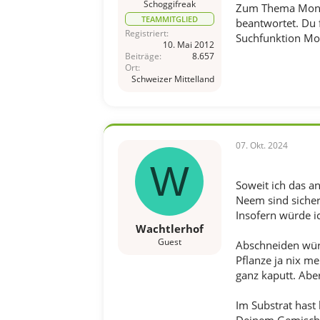
Schoggifreak
Zum Thema Monste
TEAMMITGLIED
beantwortet. Du 
Registriert
Suchfunktion Mon
10. Mai 2012
Beiträge
8.657
Ort
Schweizer Mittelland
07. Okt. 2024
W
Soweit ich das a
Neem sind sicher
Insofern würde i
Wachtlerhof
Guest
Abschneiden würd
Pflanze ja nix m
ganz kaputt. Aber
Im Substrat hast