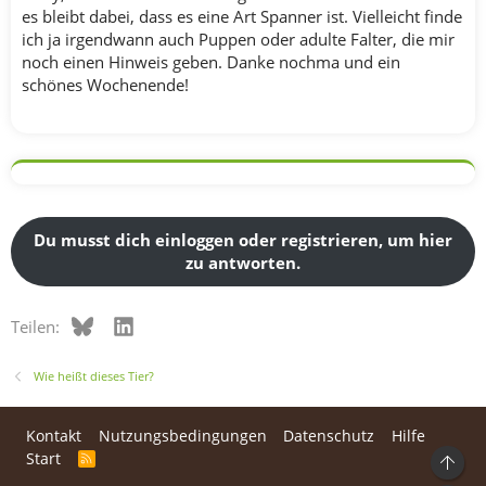
es bleibt dabei, dass es eine Art Spanner ist. Vielleicht finde
ich ja irgendwann auch Puppen oder adulte Falter, die mir
noch einen Hinweis geben. Danke nochma und ein
schönes Wochenende!
Du musst dich einloggen oder registrieren, um hier
zu antworten.
Bluesky
LinkedIn
Teilen:
Wie heißt dieses Tier?
Kontakt
Nutzungsbedingungen
Datenschutz
Hilfe
Start
R
Ob
S