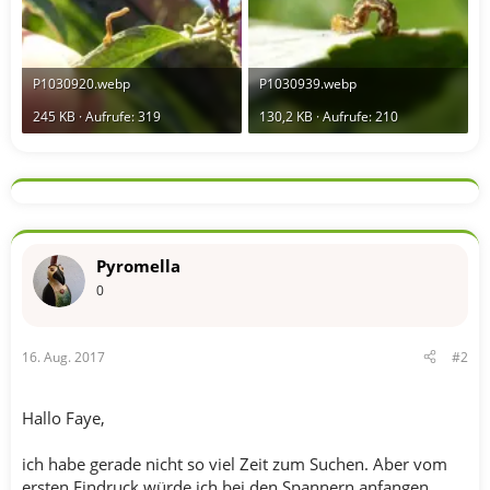
P1030920.webp
P1030939.webp
245 KB · Aufrufe: 319
130,2 KB · Aufrufe: 210
Pyromella
0
16. Aug. 2017
#2
Hallo Faye,
ich habe gerade nicht so viel Zeit zum Suchen. Aber vom
ersten Eindruck würde ich bei den Spannern anfangen.