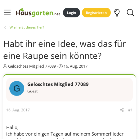
Login
Registrieren
Wie heißt dieses Tier?
Habt ihr eine Idee, was das für
eine Raupe sein könnte?
E
E
Gelöschtes Mitglied 77089
16. Aug. 2017
r
r
s
s
t
t
Gelöschtes Mitglied 77089
G
e
e
Guest
l
l
l
l
e
t
16. Aug. 2017
#1
r
a
m
Hallo,
ich habe vor einigen Tagen auf meinem Sommerflieder