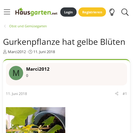
Login
Registrieren
Obst und Gemüsegarten
Gurkenpflanze hat gelbe Blüten
E
E
Marci2012
11. Juni 2018
r
r
s
s
t
t
Marci2012
M
e
e
0
l
l
l
l
e
t
11. Juni 2018
#1
r
a
m