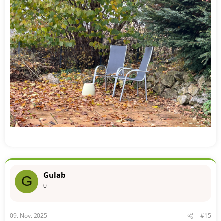
Gulab
G
0
09. Nov. 2025
#15