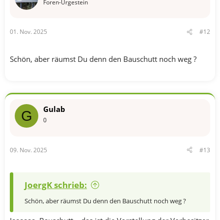
n
Foren-Urgestein
:
01. Nov. 2025
#12
Schön, aber räumst Du denn den Bauschutt noch weg ?
Gulab
G
0
09. Nov. 2025
#13
JoergK schrieb:
Schön, aber räumst Du denn den Bauschutt noch weg ?