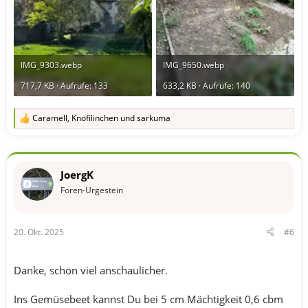
IMG_9303.webp
IMG_9650.webp
717,7 KB · Aufrufe: 133
633,2 KB · Aufrufe: 140
Caramell
,
Knofilinchen
und
sarkuma
R
e
a
k
t
JoergK
i
o
Foren-Urgestein
n
e
n
20. Okt. 2025
#6
:
Danke, schon viel anschaulicher.
Ins Gemüsebeet kannst Du bei 5 cm Mächtigkeit 0,6 cbm