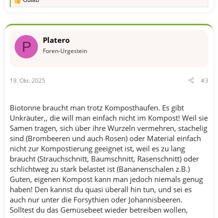
R
e
a
k
t
Platero
i
P
o
Foren-Urgestein
n
e
n
19. Okt. 2025
#3
:
Biotonne braucht man trotz Komposthaufen. Es gibt
Unkräuter,, die will man einfach nicht im Kompost! Weil sie
Samen tragen, sich über ihre Wurzeln vermehren, stachelig
sind (Brombeeren und auch Rosen) oder Material einfach
nicht zur Kompostierung geeignet ist, weil es zu lang
braucht (Strauchschnitt, Baumschnitt, Rasenschnitt) oder
schlichtweg zu stark belastet ist (Bananenschalen z.B.)
Guten, eigenen Kompost kann man jedoch niemals genug
haben! Den kannst du quasi überall hin tun, und sei es
auch nur unter die Forsythien oder Johannisbeeren.
Solltest du das Gemüsebeet wieder betreiben wollen,