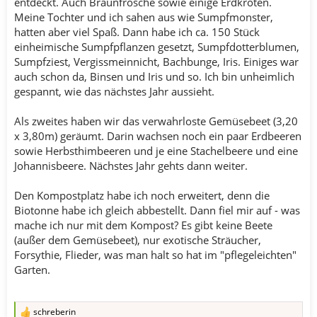
entdeckt. Auch Braunfrösche sowie einige Erdkröten.
Meine Tochter und ich sahen aus wie Sumpfmonster,
hatten aber viel Spaß. Dann habe ich ca. 150 Stück
einheimische Sumpfpflanzen gesetzt, Sumpfdotterblumen,
Sumpfziest, Vergissmeinnicht, Bachbunge, Iris. Einiges war
auch schon da, Binsen und Iris und so. Ich bin unheimlich
gespannt, wie das nächstes Jahr aussieht.
Als zweites haben wir das verwahrloste Gemüsebeet (3,20
x 3,80m) geräumt. Darin wachsen noch ein paar Erdbeeren
sowie Herbsthimbeeren und je eine Stachelbeere und eine
Johannisbeere. Nächstes Jahr gehts dann weiter.
Den Kompostplatz habe ich noch erweitert, denn die
Biotonne habe ich gleich abbestellt. Dann fiel mir auf - was
mache ich nur mit dem Kompost? Es gibt keine Beete
(außer dem Gemüsebeet), nur exotische Sträucher,
Forsythie, Flieder, was man halt so hat im "pflegeleichten"
Garten.
schreberin
R