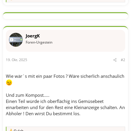
e
a
k
t
i
o
n
JoergK
e
n
Foren-Urgestein
:
19. Okt. 2025
#2
Wie wär´s mit ein paar Fotos ? Wäre sicherlich anschaulich
Und zum Kompost.....
Einen Teil würde ich oberflächig ins Gemüsebeet
einarbeiten und für den Rest eine Kleinanzeige schalten. An
Abholer ! Den wirst Du bestimmt los.
Gulab