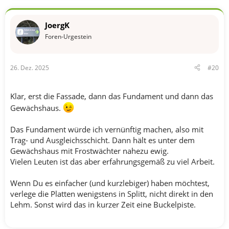
a
k
t
JoergK
i
o
Foren-Urgestein
n
e
n
26. Dez. 2025
#20
:
Klar, erst die Fassade, dann das Fundament und dann das
Gewächshaus.
Das Fundament würde ich vernünftig machen, also mit
Trag- und Ausgleichsschicht. Dann hält es unter dem
Gewächshaus mit Frostwächter nahezu ewig.
Vielen Leuten ist das aber erfahrungsgemäß zu viel Arbeit.
Wenn Du es einfacher (und kurzlebiger) haben möchtest,
verlege die Platten wenigstens in Splitt, nicht direkt in den
Lehm. Sonst wird das in kurzer Zeit eine Buckelpiste.