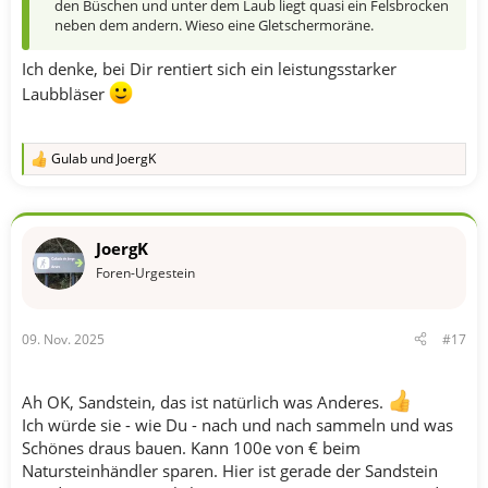
den Büschen und unter dem Laub liegt quasi ein Felsbrocken
neben dem andern. Wieso eine Gletschermoräne.
Ich denke, bei Dir rentiert sich ein leistungsstarker
Laubbläser
Gulab
und
JoergK
R
e
a
k
t
JoergK
i
o
Foren-Urgestein
n
e
n
09. Nov. 2025
#17
:
Ah OK, Sandstein, das ist natürlich was Anderes.
Ich würde sie - wie Du - nach und nach sammeln und was
Schönes draus bauen. Kann 100e von € beim
Natursteinhändler sparen. Hier ist gerade der Sandstein