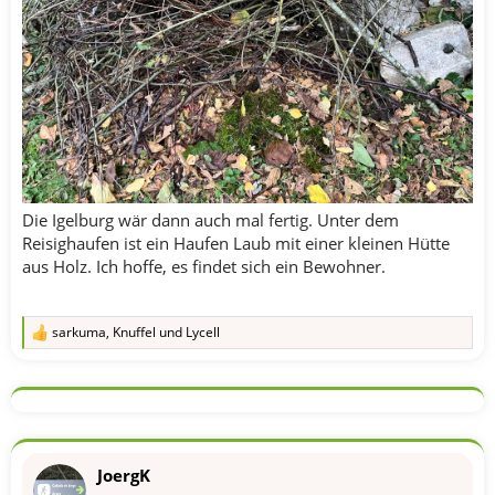
Die Igelburg wär dann auch mal fertig. Unter dem
Reisighaufen ist ein Haufen Laub mit einer kleinen Hütte
aus Holz. Ich hoffe, es findet sich ein Bewohner.
sarkuma
,
Knuffel
und
Lycell
R
e
a
k
t
i
o
n
JoergK
e