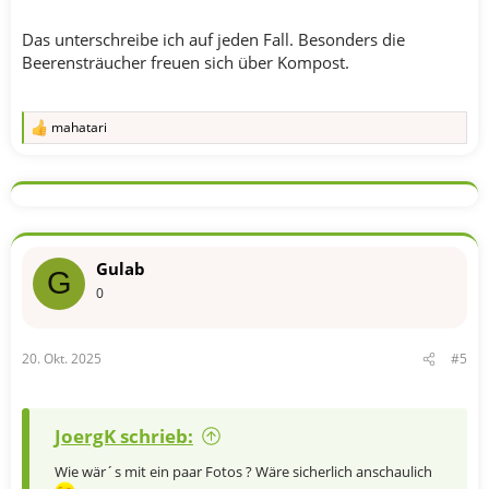
Das unterschreibe ich auf jeden Fall. Besonders die
Beerensträucher freuen sich über Kompost.
mahatari
R
e
a
k
t
i
o
n
Gulab
e
G
n
0
:
20. Okt. 2025
#5
JoergK schrieb:
Wie wär´s mit ein paar Fotos ? Wäre sicherlich anschaulich