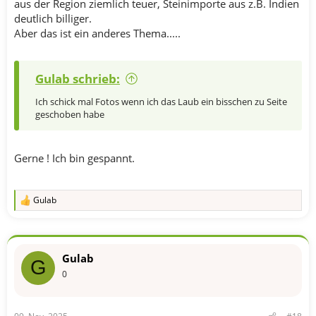
aus der Region ziemlich teuer, Steinimporte aus z.B. Indien
deutlich billiger.
Aber das ist ein anderes Thema.....
Gulab schrieb:
Ich schick mal Fotos wenn ich das Laub ein bisschen zu Seite
geschoben habe
Gerne ! Ich bin gespannt.
Gulab
R
e
a
k
t
Gulab
i
G
o
0
n
e
n