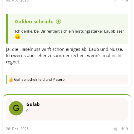
09. Nov. 2025
#18
:
Galileo schrieb:
Ich denke, bei Dir rentiert sich ein leistungsstarker Laubbläser
Ja, die Haselnuss wirft schon einiges ab. Laub und Nüsse.
Ich werds aber eher zusammenrechen, wenn’s mal nicht
regnet.
Galileo
,
scheinfeld
und
Platero
R
e
a
k
t
Gulab
i
G
o
0
n
e
n
26. Dez. 2025
#19
: