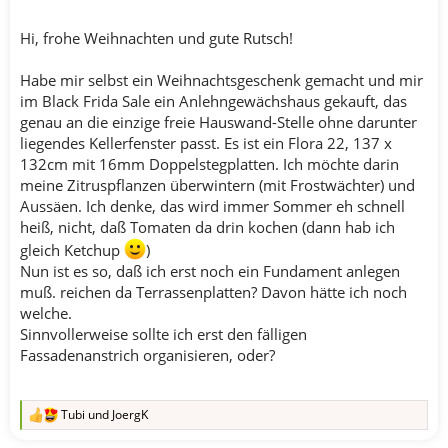
Hi, frohe Weihnachten und gute Rutsch!
Habe mir selbst ein Weihnachtsgeschenk gemacht und mir
im Black Frida Sale ein Anlehngewächshaus gekauft, das
genau an die einzige freie Hauswand-Stelle ohne darunter
liegendes Kellerfenster passt. Es ist ein Flora 22, 137 x
132cm mit 16mm Doppelstegplatten. Ich möchte darin
meine Zitruspflanzen überwintern (mit Frostwächter) und
Aussäen. Ich denke, das wird immer Sommer eh schnell
heiß, nicht, daß Tomaten da drin kochen (dann hab ich
gleich Ketchup
)
Nun ist es so, daß ich erst noch ein Fundament anlegen
muß. reichen da Terrassenplatten? Davon hätte ich noch
welche.
Sinnvollerweise sollte ich erst den fälligen
Fassadenanstrich organisieren, oder?
Tubi
und
JoergK
R
e