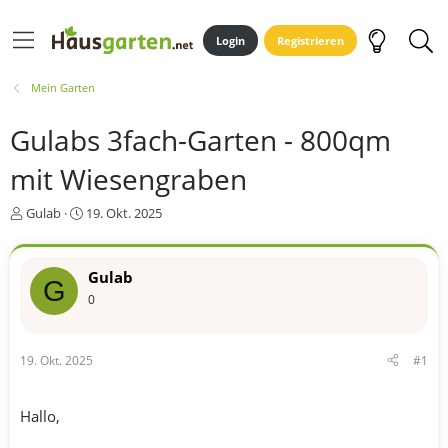
Login
Registrieren
Mein Garten
Gulabs 3fach-Garten - 800qm
mit Wiesengraben
E
E
Gulab
19. Okt. 2025
r
r
s
s
t
t
Gulab
G
e
e
0
l
l
l
l
e
t
r
a
19. Okt. 2025
#1
m
Hallo,