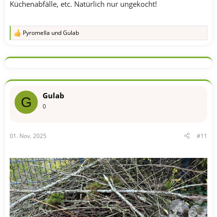
Küchenabfälle, etc. Natürlich nur ungekocht!
Pyromella
und
Gulab
R
e
a
k
t
i
o
n
Gulab
e
G
n
0
:
01. Nov. 2025
#11