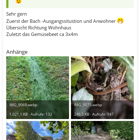
Sehr gern
Zuerst der Bach -Ausgangssitustion und Anwohner
Übersicht Richtung Wohnhaus
Zuletzt das Gemüsebeet ca 3x4m
Anhänge
IMG_9069.webp
IMG_9075.webp
1.021,1 KB · Aufrufe: 132
246,5 KB · Aufrufe: 147