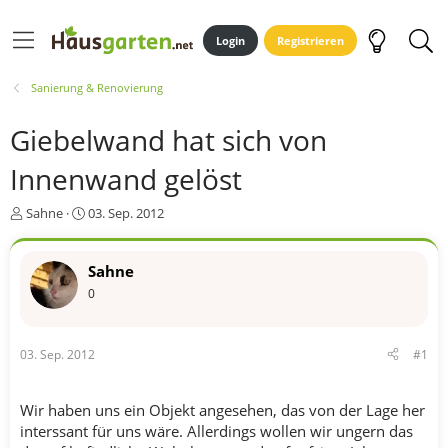
Login
Registrieren
Sanierung & Renovierung
Giebelwand hat sich von
Innenwand gelöst
E
E
Sahne
03. Sep. 2012
r
r
s
s
t
t
Sahne
e
e
0
l
l
l
l
e
t
03. Sep. 2012
#1
r
a
m
Wir haben uns ein Objekt angesehen, das von der Lage her
interssant für uns wäre. Allerdings wollen wir ungern das