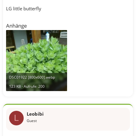
LG little butterfly
Anhänge
DSC01922 [800x600].webp
123 KB · Aufrufe: 200
Leobibi
L
Guest