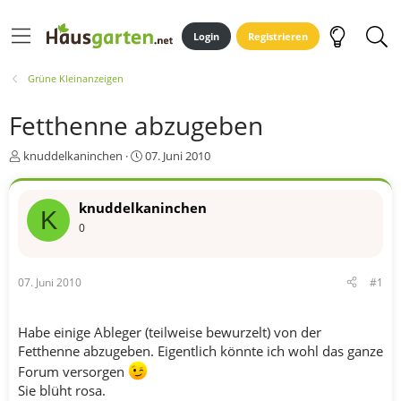
Login
Registrieren
Grüne Kleinanzeigen
Fetthenne abzugeben
E
E
knuddelkaninchen
07. Juni 2010
r
r
s
s
t
t
knuddelkaninchen
K
e
e
0
l
l
l
l
e
t
07. Juni 2010
#1
r
a
m
Habe einige Ableger (teilweise bewurzelt) von der
Fetthenne abzugeben. Eigentlich könnte ich wohl das ganze
Forum versorgen
Sie blüht rosa.