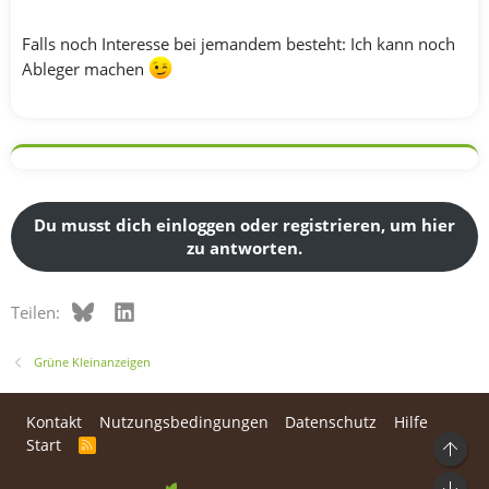
Falls noch Interesse bei jemandem besteht: Ich kann noch
Ableger machen
Du musst dich einloggen oder registrieren, um hier
zu antworten.
Bluesky
LinkedIn
Teilen:
Grüne Kleinanzeigen
Kontakt
Nutzungsbedingungen
Datenschutz
Hilfe
Start
R
Ob
S
S
Unt