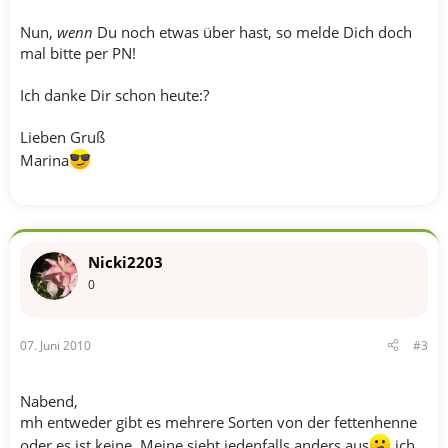
Nun,
wenn
Du noch etwas über hast, so melde Dich doch
mal bitte per PN!
Ich danke Dir schon heute:?
Lieben Gruß
Marina
Nicki2203
0
07. Juni 2010
#3
Nabend,
mh entweder gibt es mehrere Sorten von der fettenhenne
oder es ist keine. Meine sieht jedenfalls anders aus
ich