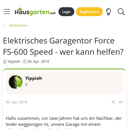
Login
Registrieren
Heimwerken
Elektrisches Garagentor Force
FS-600 Speed - wer kann helfen?
E
E
Yippieh
30. Apr. 2019
r
r
s
s
t
t
Yippieh
e
e
0
l
l
l
l
e
t
30. Apr. 2019
#1
r
a
m
Hallo zusammen, vor zwei Jahren hat uns ein Nachbar, der
leider weggezogen ist, unsere Garage mit einem