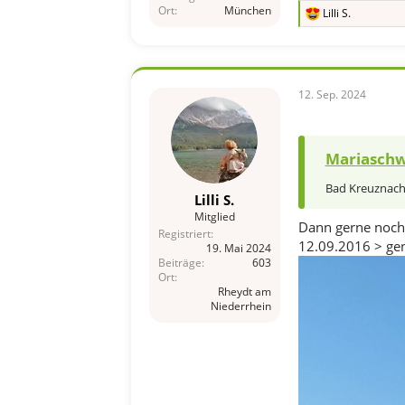
Ort
München
Lilli S.
R
e
a
k
t
i
12. Sep. 2024
o
n
e
n
Mariaschw
:
Bad Kreuznach 
Lilli S.
Mitglied
Dann gerne noch
Registriert
12.09.2016 > gen
19. Mai 2024
Beiträge
603
Ort
Rheydt am
Niederrhein