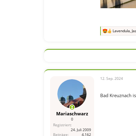
Lavendula
,
Ja
R
e
a
k
t
i
o
n
e
n
12. Sep. 2024
:
Bad Kreuznach is
Mariaschwarz
0
Registriert
24. Juli 2009
Beiträge
4.162