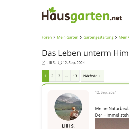
Foren
Mein Garten
Gartengestaltung
Mein 
Das Leben unterm Him
E
E
Lilli S.
12. Sep. 2024
r
r
s
s
1
2
3
…
13
Nächste
t
t
e
e
l
l
12. Sep. 2024
l
l
e
t
r
a
Meine Naturbeo
m
Der Himmel steh
Lilli S.